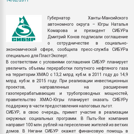
Armaloy PC/ABS-1IM че
Губернатор Ханты-Мансийского
ПЕРЕЙТИ НА 
автономного округа – Югры Наталья
Комарова и президент СИБУРа
Дмитрий Конов подписали соглашение
о сотрудничестве в социально-
экономической сфере, сообщила пресс-служба СИБУРа
специально для ПластЭксперт.
В соответствии с условиями соглашения СИБУР планирует
увеличить объемы переработки попутного нефтяного газа
на территории ХМАО с 13,2 млрд. куб.м. в 2011 году до 14,9
млрд. куб.м. в 2015 году. При реализации инвестиционных
проектов, направленных на расширение
газоперерабатывающих и трубопроводных мощностей,
правительство ХМАО-Югры планирует оказать СИБУРу
поддержку в части предоставления налоговых льгот.
СИБУР, в свою очередь, примет участие в реализации
окружных социальных программ. В Пыть-Яхе компания
направит 100 млн. рублей на переселение жителей из ветхих
домов. В Нягани СИБУР окажет финансовую помощь в