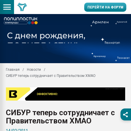
ПЕРЕЙТИ НА ФОРУМ
Помощь в подборе мат
Вакуум-формовочные 
ближайшее подмосковье
Подмосковье, Москва
28.07.2026 Автоматиза
первый план в перераб
Главная
Новости
пластмасс
СИБУР теперь сотрудничает с Правительством ХМАО
28.07.2026 "Техноникол
ситуацией на строител
Всё, что касается выду
бутылок
СИБУР теперь сотрудничает с
Материал поверхности 
вакуумного формовани
Правительством ХМАО
Продам отходы Компо
14/02/2011
поликарбоната и АБС-п