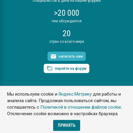
специалистов в день на нашем форуме
>20 000
тем обсуждается
20
стран со всего мира
написать нам
перейти на форум
Мы используем cookie и
Яндекс.Метрику
для работы и
ПластЭксперт © 2006. Все права защищены
анализа сайта. Продолжая пользоваться сайтом, вы
Разрешается копирование материалов сайта с обязательной
ссылкой на www.e-plastic.ru
соглашаетесь с
Политикой в отношении файлов cookie
.
Отключение cookie возможно в настройках браузера.
Разработка сайта
ПРИНЯТЬ