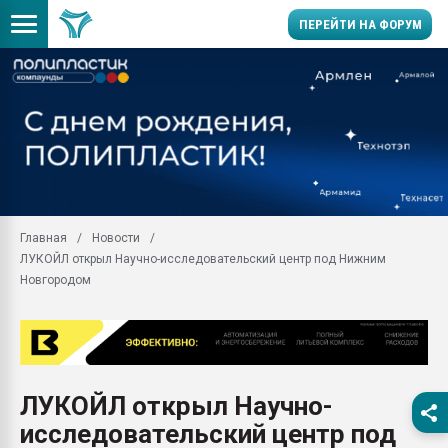
ПЕРЕЙТИ НА ФОРУМ
Продажа готового бизн
производство SPC лам
цикла
29.07.2026 ФРП помог 
заводу пластмасс" зах
ППЭ
Главная
Новости
Помощь в подборе мат
ЛУКОЙЛ открыл Научно-исследовательский центр под Нижним
Вакуум-формовочные 
Новгородом
ближайшее подмосковье
Подмосковье, Москва
28.07.2026 Автоматиза
первый план в перераб
пластмасс
ЛУКОЙЛ открыл Научно-
28.07.2026 "Техноникол
исследовательский центр под
ситуацией на строител