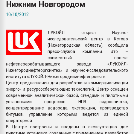
Нижним Новгородом
Всё, что касается выду
бутылок
10/10/2012
ПЕРЕЙТИ НА 
ЛУКОЙЛ открыл Научно-
исследовательский центр в Кстово
(Нижегородская область), сообщила
пресс-служба компании. Это –
совместный проект
нефтеперерабатывающего завода «ЛУКОЙЛ-
Нижегороднефтеоргсинтез» и научно-исследовательского
института «ЛУКОЙЛ-Нижегородниинефтепроект».
Центр предназначен для разработки и коммерциализации
энерго- и ресурсосберегающих технологий. Центр оснащен
современной аналитической базой, стендами и пилотными
установками процессов НПЗ: гидроочистка,
концентрирование водорода, экстракция, производство
битумов, управление которыми ведется из единой
операторной.
В Центре построены и введены в эксплуатацию две
пилотные установки, созданные с применением разработок