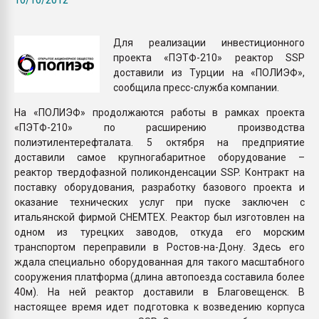
Всё, что касается выду
бутылок
Для реализации инвестиционного
проекта «ПЭТФ-210» реактор SSP
ПЕРЕЙТИ НА 
доставили из Турции на «ПОЛИЭФ»,
сообщила пресс-служба компании.
На «ПОЛИЭФ» продолжаются работы в рамках проекта
«ПЭТФ-210» по расширению производства
полиэтилентерефталата. 5 октября на предприятие
доставили самое крупногабаритное оборудование –
реактор твердофазной поликонденсации SSP. Контракт на
поставку оборудования, разработку базового проекта и
оказание технических услуг при пуске заключен с
итальянской фирмой CHEMTEX. Реактор был изготовлен на
одном из турецких заводов, откуда его морским
транспортом переправили в Ростов-на-Дону. Здесь его
ждала специально оборудованная для такого масштабного
сооружения платформа (длина автопоезда составила более
40м). На ней реактор доставили в Благовещенск. В
настоящее время идет подготовка к возведению корпуса