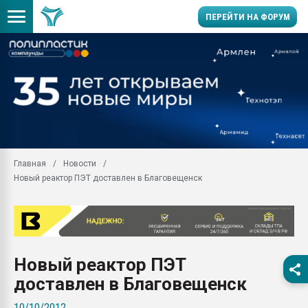
ПЕРЕЙТИ НА ФОРУМ
Продажа готового бизн
производство SPC лам
цикла
29.07.2026 ФРП помог 
заводу пластмасс" зах
ППЭ
Главная
Новости
Помощь в подборе мат
Новый реактор ПЭТ доставлен в Благовещенск
Вакуум-формовочные 
ближайшее подмосковье
Подмосковье, Москва
28.07.2026 Автоматиза
первый план в перераб
Новый реактор ПЭТ
пластмасс
доставлен в Благовещенск
28.07.2026 "Техноникол
ситуацией на строител
10/10/2012