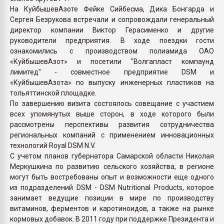
На КуйбышевАзоте Фейке Сийбесма, Дика Бонгарда и
Сергея Безрукова встречали и сопровождали генеральный
директор компании Виктор Герасименко и другие
руководители предприятия. В ходе поездки гости
ознакомились с производством полиамида ОАО
«КуйбышевАзот» и посетили "Волгапласт компаунд
лимитед" - совместное предприятие DSM и
«КуйбышевАзота» по выпуску инженерных пластиков на
тольяттинской площадке.
По завершению визита состоялось совещание с участием
всех упомянутых выше сторон, в ходе которого были
рассмотрены перспективы развития сотрудничества
региональных компаний с применением инновационных
технологий Royal DSM N.V.
С учетом планов губернатора Самарской области Николая
Меркушкина по развитию сельского хозяйства, в регионе
могут быть востребованы опыт и возможности еще одного
из подразделений DSM - DSM Nutritional Products, которое
занимает ведущие позиции в мире по производству
витаминов, ферментов и каротиноидов, а также на рынке
кормовых добавок. В 2011 году при поддержке Президента и