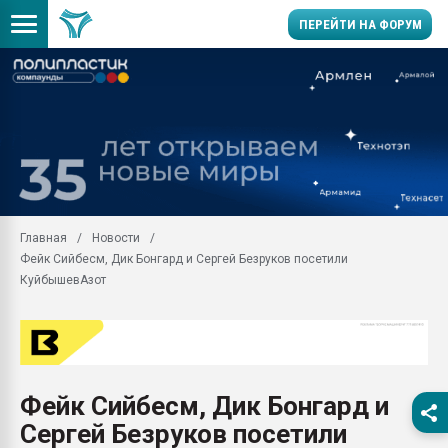
ПЕРЕЙТИ НА ФОРУМ
Помощь в подборе мат
Вакуум-формовочные 
ближайшее подмосковье
Подмосковье, Москва
28.07.2026 Автоматиза
первый план в перераб
Главная
Новости
пластмасс
Фейк Сийбесм, Дик Бонгард и Сергей Безруков посетили
28.07.2026 "Техноникол
КуйбышевАзот
ситуацией на строител
Всё, что касается выду
бутылок
Материал поверхности 
вакуумного формовани
Фейк Сийбесм, Дик Бонгард и
Сергей Безруков посетили
Продам отходы Компо
поликарбоната и АБС-п