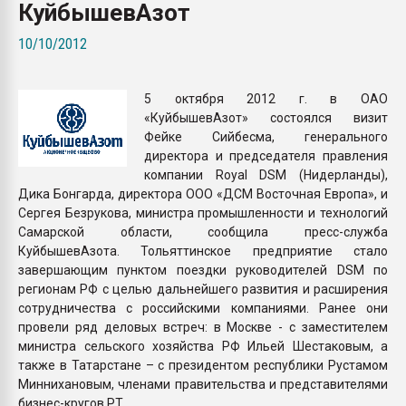
КуйбышевАзот
Armaloy PC/ABS-1IM че
10/10/2012
ПЕРЕЙТИ НА 
5 октября 2012 г. в ОАО
«КуйбышевАзот» состоялся визит
Фейке Сийбесма, генерального
директора и председателя правления
компании Royal DSM (Нидерланды),
Дика Бонгарда, директора ООО «ДСМ Восточная Европа», и
Сергея Безрукова, министра промышленности и технологий
Самарской области, сообщила пресс-служба
КуйбышевАзота. Тольяттинское предприятие стало
завершающим пунктом поездки руководителей DSM по
регионам РФ с целью дальнейшего развития и расширения
сотрудничества с российскими компаниями. Ранее они
провели ряд деловых встреч: в Москве - с заместителем
министра сельского хозяйства РФ Ильей Шестаковым, а
также в Татарстане – с президентом республики Рустамом
Миннихановым, членами правительства и представителями
бизнес-кругов РТ.