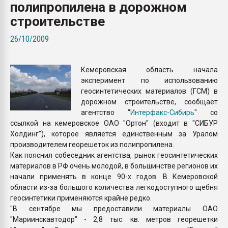
полипропилена в дорожном
Armaloy PC/ABS-1IM че
строительстве
ПЕРЕЙТИ НА 
26/10/2009
Кемеровская область начала
эксперимент по использованию
геосинтетических материалов (ГСМ) в
дорожном строительстве, сообщает
агентство "
Интерфакс-Сибирь
" со
ссылкой на кемеровское ОАО "Ортон" (входит в "СИБУР
Холдинг"), которое является единственным за Уралом
производителем георешеток из полипропилена.
Как пояснил собеседник агентства, рынок геосинтетических
материалов в РФ очень молодой, в большинстве регионов их
начали применять в конце 90-х годов. В Кемеровской
области из-за большого количества легкодоступного щебня
геосинтетики применяются крайне редко.
"В сентябре мы предоставили материалы ОАО
"Мариинскавтодор" - 2,8 тыс. кв. метров георешетки