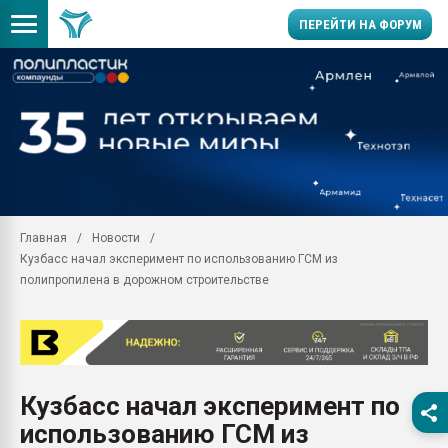
ПЕРЕЙТИ НА ФОРУМ
Помощь в подборе мат
Вакуум-формовочные 
ближайшее подмосковье
Подмосковье, Москва
28.07.2026 Автоматиза
первый план в перераб
Главная
Новости
пластмасс
Кузбасс начал эксперимент по использованию ГСМ из
28.07.2026 "Техноникол
полипропилена в дорожном строительстве
ситуацией на строител
Всё, что касается выду
бутылок
Материал поверхности 
вакуумного формовани
Кузбасс начал эксперимент по
использованию ГСМ из
Продам отходы Компо
поликарбоната и АБС-п