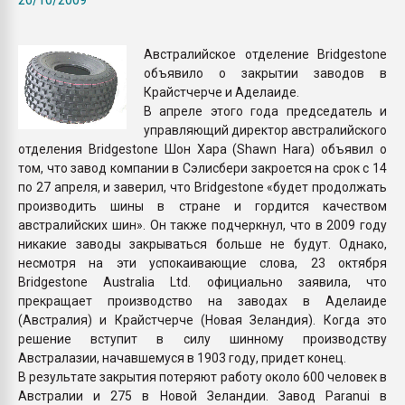
пластмасс
28.07.2026 "Техноникол
Австралийское отделение Bridgestone
ситуацией на строител
объявило о закрытии заводов в
Крайстчерче и Аделаиде.
В апреле этого года председатель и
ПЕРЕЙТИ НА 
управляющий директор австралийского
отделения Bridgestone Шон Хара (Shawn Hara) объявил о
том, что завод компании в Сэлисбери закроется на срок с 14
по 27 апреля, и заверил, что Bridgestone «будет продолжать
производить шины в стране и гордится качеством
австралийских шин». Он также подчеркнул, что в 2009 году
никакие заводы закрываться больше не будут. Однако,
несмотря на эти успокаивающие слова, 23 октября
Bridgestone Australia Ltd. официально заявила, что
прекращает производство на заводах в Аделаиде
(Австралия) и Крайстчерче (Новая Зеландия). Когда это
решение вступит в силу шинному производству
Австралазии, начавшемуся в 1903 году, придет конец.
В результате закрытия потеряют работу около 600 человек в
Австралии и 275 в Новой Зеландии. Завод Paranui в