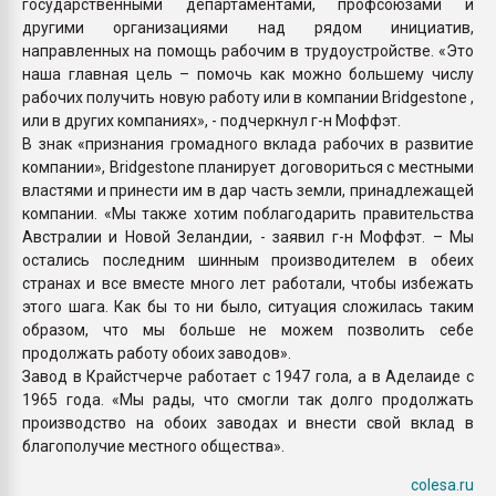
государственными департаментами, профсоюзами и
другими организациями над рядом инициатив,
направленных на помощь рабочим в трудоустройстве. «Это
наша главная цель – помочь как можно большему числу
рабочих получить новую работу или в компании Bridgestone ,
или в других компаниях», - подчеркнул г-н Моффэт.
В знак «признания громадного вклада рабочих в развитие
компании», Bridgestone планирует договориться с местными
властями и принести им в дар часть земли, принадлежащей
компании. «Мы также хотим поблагодарить правительства
Австралии и Новой Зеландии, - заявил г-н Моффэт. – Мы
остались последним шинным производителем в обеих
странах и все вместе много лет работали, чтобы избежать
этого шага. Как бы то ни было, ситуация сложилась таким
образом, что мы больше не можем позволить себе
продолжать работу обоих заводов».
Завод в Крайстчерче работает с 1947 гола, а в Аделаиде с
1965 года. «Мы рады, что смогли так долго продолжать
производство на обоих заводах и внести свой вклад в
благополучие местного общества».
colesa.ru