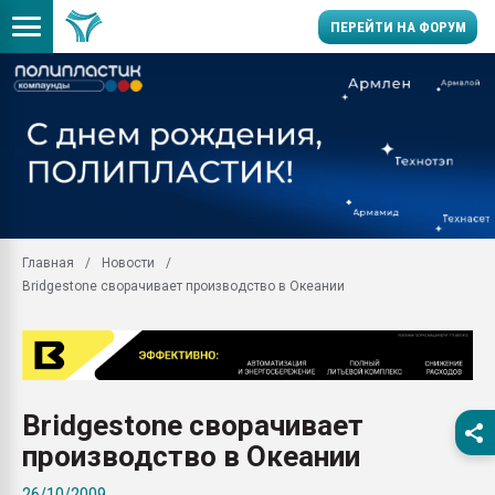
ПЕРЕЙТИ НА ФОРУМ
11.09.2020 Нанотрубки
универсальны, что рос
умельцы изготовили м
колонок полностью из 
Продажа готового бизн
производство SPC лам
цикла
Главная
Новости
Bridgestone сворачивает производство в Океании
29.07.2026 ФРП помог 
заводу пластмасс" зах
ППЭ
Помощь в подборе мат
Вакуум-формовочные 
Bridgestone сворачивает
ближайшее подмосковье
Подмосковье, Москва
производство в Океании
28.07.2026 Автоматиза
26/10/2009
первый план в перераб