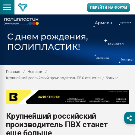
ПЕРЕЙТИ НА ФОРУМ
28.07.2026 Автоматиза
первый план в перераб
пластмасс
28.07.2026 "Техноникол
ситуацией на строител
Всё, что касается выду
Главная
Новости
бутылок
Крупнейший российский производитель ПВХ станет еще больше
Материал поверхности 
вакуумного формовани
Продам отходы Компо
поликарбоната и АБС-п
Armaloy PC/ABS-1IM че
Крупнейший российский
26.07.2022 "Сибирский т
производитель ПВХ станет
намного дороже
еще больше
Профильная литератур