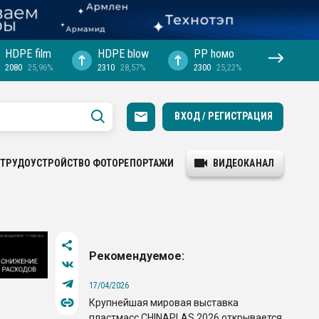
HDPE film
HDPE blow
PP hомо
2080
25,96%
2310
28,57%
2300
25,22%
ВХОД / РЕГИСТРАЦИЯ
ТРУДОУСТРОЙСТВО
ФОТОРЕПОРТАЖИ
ВИДЕОКАНАЛ
Рекомендуемое:
17/04/2026
Крупнейшая мировая выставка
пластмасс CHINAPLAS 2026 открывается