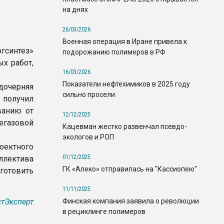
на днях
26/03/2026
Военная операция в Иране привела к
синтез»
подорожанию полимеров в РФ
х работ,
16/03/2026
Показатели нефтехимиков в 2025 году
дочерняя
сильно просели
получил
ванию от
12/12/2025
егазовой
Кацевман жестко развенчал псевдо-
экологов и РОП
оектного
01/12/2025
ллектива
ГК «Алеко» отправилась на "Кассиопею"
готовить
11/11/2025
Финская компания заявила о революции
тЭксперт
в рециклинге полимеров