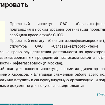
тировать
ва ПЭТ
ФОРУМ
Проектный институт ОАО «Салаватнефтеорг
подтвердил высокий уровень организации проектны
сообщила пресс-служба СНОС.
Проектный институт «Салаватгазонефтехимпроект» (
структура ОАО «Салаватнефтеоргсинтез») 
во на право осуществления деятельности по проектиро
циализированных предприятий нефтехимической и нефт
сти «Нефтегазсервис» (г. Москва).
ый шаг для нашего института, - отметил директор пр
иннур Харрасов. - Благодаря слаженной работе всего ко
ративно вступить в саморегулируемую организацию и под
имые документы для получения свидетельства.
Плас