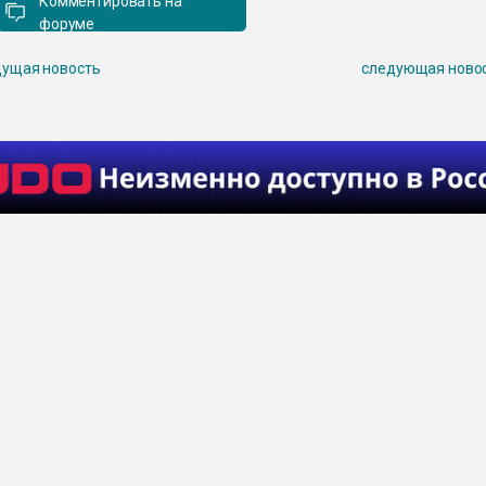
Комментировать на
форуме
ущая новость
следующая ново