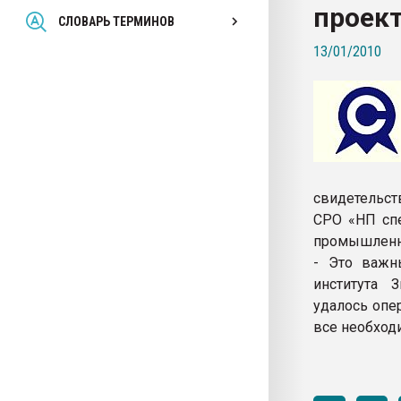
проек
Всё, что касается выду
СЛОВАРЬ ТЕРМИНОВ
бутылок
13/01/2010
ПЕРЕЙТИ НА 
свидетельст
СРО «НП спе
промышленно
- Это важн
института З
удалось опе
все необход