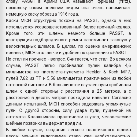
слову, PASGT в Армии США называют "фрицем" (fritz),
поскольку своим внешним видом она очень напоминает
немецкую каску образца 1916 года.
Каски MICH структурно похожи на PASGT, однако в них
используется усовершенствованный, более прочный кевлар.
Кроме того, эти шлемы немного больше PASGT, а
конструкция подбородочного ремня напоминает таковую у
велосипедных шлемов. В целом, по оценке американских
военных, MICH стал легче и удобнее по сравнению с PASGT.
Но стал ли прочнее - вопрос. Считается, что стал. Во всяком
случае, PASGT легко пробивался пулей калибра 4,6
миллиметра из пистолета-пулемета Heckler & Koch MP7,
пулей 7,62 из ТТ и 5,56 миллиметра практически из любой
натовской винтовки. В большинстве случаев пули пробивали
шлем с одной стороны с расстояния в 25 метров, а с
расстояния в десять метров проходили навылет. Согласно
данным испытаний, MICH способен задержать упомянутые
пули. С другой стороны, силу удара пули, пущенной из
автомата Калашникова практически в упор, человеческие
шейные позвонки выдержат вряд ли.
В любом случае, создание легкого пластикового шлема
весом меньше килограмма стало уже необходимостью,