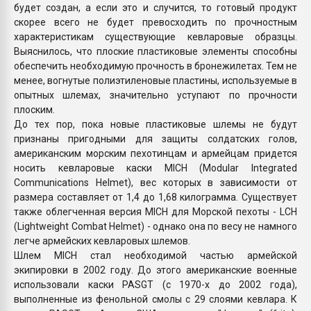
будет создан, а если это и случится, то готовый продукт
скорее всего не будет превосходить по прочностным
характеристикам существующие кевларовые образцы.
Выяснилось, что плоские пластиковые элементы способны
обеспечить необходимую прочность в бронежилетах. Тем не
менее, вогнутые полиэтиленовые пластины, используемые в
опытных шлемах, значительно уступают по прочности
плоским.
До тех пор, пока новые пластиковые шлемы не будут
признаны пригодными для защиты солдатских голов,
американским морским пехотинцам и армейцам придется
носить кевларовые каски MICH (Modular Integrated
Communications Helmet), вес которых в зависимости от
размера составляет от 1,4 до 1,68 килограмма. Существует
также облегченная версия MICH для Морской пехоты - LCH
(Lightweight Combat Helmet) - однако она по весу не намного
легче армейских кевларовых шлемов.
Шлем MICH стал необходимой частью армейской
экипировки в 2002 году. До этого американские военные
использовали каски PASGT (с 1970-х до 2002 года),
выполненные из фенольной смолы с 29 слоями кевлара. К