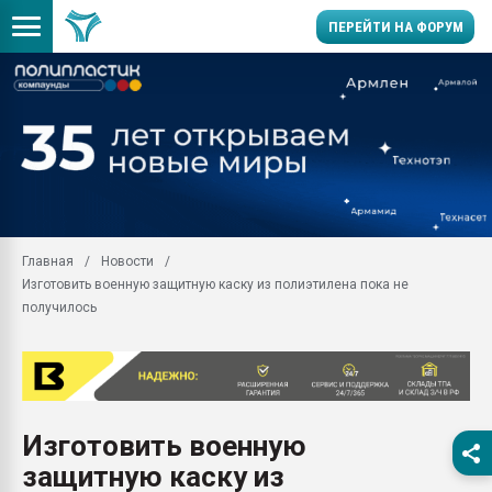
ПЕРЕЙТИ НА ФОРУМ
Продажа готового бизн
производство SPC лам
цикла
29.07.2026 ФРП помог 
заводу пластмасс" зах
ППЭ
Главная
Новости
Помощь в подборе мат
Изготовить военную защитную каску из полиэтилена пока не
Вакуум-формовочные 
получилось
ближайшее подмосковье
Подмосковье, Москва
28.07.2026 Автоматиза
первый план в перераб
пластмасс
Изготовить военную
28.07.2026 "Техноникол
защитную каску из
ситуацией на строител