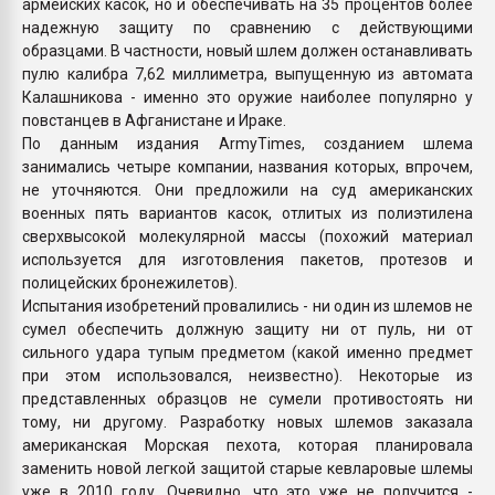
армейских касок, но и обеспечивать на 35 процентов более
надежную защиту по сравнению с действующими
образцами. В частности, новый шлем должен останавливать
пулю калибра 7,62 миллиметра, выпущенную из автомата
Калашникова - именно это оружие наиболее популярно у
повстанцев в Афганистане и Ираке.
По данным издания ArmyTimes, созданием шлема
занимались четыре компании, названия которых, впрочем,
не уточняются. Они предложили на суд американских
военных пять вариантов касок, отлитых из полиэтилена
сверхвысокой молекулярной массы (похожий материал
используется для изготовления пакетов, протезов и
полицейских бронежилетов).
Испытания изобретений провалились - ни один из шлемов не
сумел обеспечить должную защиту ни от пуль, ни от
сильного удара тупым предметом (какой именно предмет
при этом использовался, неизвестно). Некоторые из
представленных образцов не сумели противостоять ни
тому, ни другому. Разработку новых шлемов заказала
американская Морская пехота, которая планировала
заменить новой легкой защитой старые кевларовые шлемы
уже в 2010 году. Очевидно, что это уже не получится -