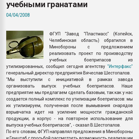
учебными гранатами
покупка, обмен
04/04/2008
ПЕРЕЙТИ НА 
ФГУП "Завод "Пластмасс" (Копейск,
Челябинская область) обратился в
Минобороны с предложением
реализовать проект по производству
учебных боеприпасов из
утилизированных, сообщил сегодня агентству
"Интерфакс"
генеральный директор предприятия Вячеслав Шестопалов.
"Мы выступили с инициативой в рамках завода
организовать выпуск учебных боеприпасов. Наше
предприятие мы предлагаем сделать базовым, так как у нас
создается полный комплекс по утилизации боеприпасов: мы
их утилизируем, полученная после вымывания снарядов
взрывчатка идет на усиление мощности гражданской
продукции, а корпус - на повторное использование для
выпуска учебных боеприпасов", - сказал В.Шестопалов.
По его словам, ФГУП направлял предложения в Минобороны
и Генштаб с просьбой рассмотреть возможность реализации