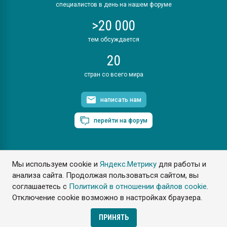
специалистов в день на нашем форуме
>20 000
тем обсуждается
20
стран со всего мира
написать нам
перейти на форум
Мы используем cookie и
Яндекс.Метрику
для работы и
ПластЭксперт © 2006. Все права защищены
анализа сайта. Продолжая пользоваться сайтом, вы
Разрешается копирование материалов сайта с обязательной
ссылкой на www.e-plastic.ru
соглашаетесь с
Политикой в отношении файлов cookie
.
Отключение cookie возможно в настройках браузера.
Разработка сайта
ПРИНЯТЬ