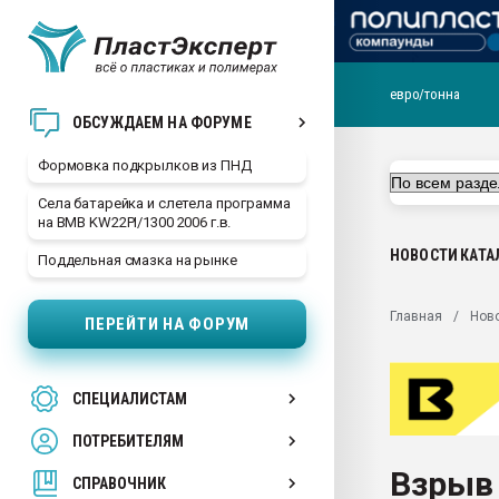
евро/тонна
Продажа готового бизн
ОБСУЖДАЕМ НА ФОРУМЕ
производство SPC лам
цикла
Формовка подкрылков из ПНД
29.07.2026 ФРП помог 
Села батарейка и слетела программа
заводу пластмасс" зах
на BMB KW22PI/1300 2006 г.в.
ППЭ
НОВОСТИ
КАТА
Поддельная смазка на рынке
Помощь в подборе мат
Вакуум-формовочные 
Главная
Нов
ПЕРЕЙТИ НА ФОРУМ
ближайшее подмосковье
Подмосковье, Москва
28.07.2026 Автоматиза
СПЕЦИАЛИСТАМ
первый план в перераб
пластмасс
ПОТРЕБИТЕЛЯМ
28.07.2026 "Техноникол
Взрыв
ситуацией на строител
СПРАВОЧНИК