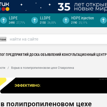
LDPE
LLDPE
HDPE injection
2490
27,71%
2150
26,05%
2190
25,11%
еса -
ината полного
"Ижевскому
ватить рынок
ЛОГ ПРЕДПРИЯТИЙ
ДОСКА ОБЪЯВЛЕНИЙ
КОНСУЛЬТАЦИОННЫЙ ЦЕНТР
ериала
машины:
ости
Взрыв в полипропиленовом цехе Ставролена
, с.-в.
ция выходит на
отке
ь" довольна
 в полипропиленовом цехе
ьном рынке