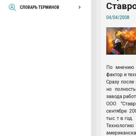
Ставр
Всё, что касается выду
СЛОВАРЬ ТЕРМИНОВ
бутылок
04/04/2008
ПЕРЕЙТИ НА 
По мнению 
фактор и тех
Сразу после
но полност
завода рабо
ООО "Ставр
сентябре 20
тыс. т в год.
Технологию
американска