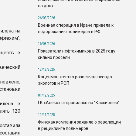
на днях
26/03/2026
Военная операция в Иране привела к
пилена на
подорожанию полимеров в РФ
фтехим",
16/03/2026
Показатели нефтехимиков в 2025 году
еществ в
сильно просели
веческий
12/12/2025
Кацевман жестко развенчал псевдо-
новлено,
экологов и РОП
становки
01/12/2025
ГК «Алеко» отправилась на "Кассиопею"
илена в
лять 120
11/11/2025
Финская компания заявила о революции
оставила
в рециклинге полимеров
составил