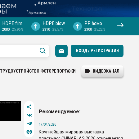
HDPE film
HDPE blow
PP hомо
2080
25,96%
2310
28,57%
2300
25,22%
ВХОД / РЕГИСТРАЦИЯ
ТРУДОУСТРОЙСТВО
ФОТОРЕПОРТАЖИ
ВИДЕОКАНАЛ
Рекомендуемое:
17/04/2026
Крупнейшая мировая выставка
пластмасс CHINAPLAS 2026 открывается