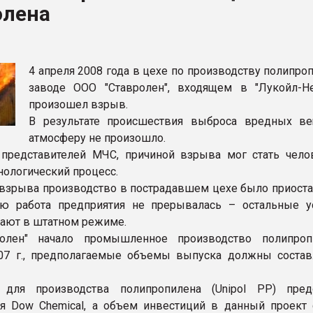
олена
ва ПЭТ
ФОРУМ
4 апреля 2008 года в цехе по производству полипро
заводе ООО "Ставролен", входящем в "Лукойл-Не
произошел взрыв.
В результате происшествия выброса вредных в
атмосферу не произошло.
представителей МЧС, причиной взрыва мог стать чело
нологический процесс.
 взрыва производство в пострадавшем цехе было приоста
ью работа предприятия не прерывалась – остальные у
тают в штатном режиме.
олен" начало промышленное производство полипроп
07 г., предполагаемые объемы выпуска должны состав
 для производства полипропилена (Unipol PP) пред
я Dow Chemical, а объем инвестиций в данный проект 