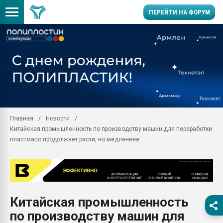
ПЕРЕЙТИ НА ФОРУМ
Продажа готового бизн
производство SPC лам
цикла
29.07.2026 ФРП помог 
заводу пластмасс" зах
ППЭ
Главная
Новости
Помощь в подборе мат
Китайская промышленность по производству машин для переработки
Вакуум-формовочные 
пластмасс продолжает расти, но медленнее
ближайшее подмосковье
Подмосковье, Москва
28.07.2026 Автоматиза
первый план в перераб
пластмасс
Китайская промышленность
28.07.2026 "Техноникол
по производству машин для
ситуацией на строител