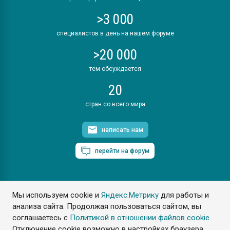
>3 000
специалистов в день на нашем форуме
>20 000
тем обсуждается
20
стран со всего мира
написать нам
перейти на форум
Мы используем cookie и
Яндекс.Метрику
для работы и
ПластЭксперт © 2006. Все права защищены
анализа сайта. Продолжая пользоваться сайтом, вы
Разрешается копирование материалов сайта с обязательной
ссылкой на www.e-plastic.ru
соглашаетесь с
Политикой в отношении файлов cookie
.
Отключение cookie возможно в настройках браузера.
Разработка сайта