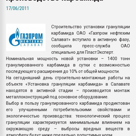
Всё, что касается выду
17/06/2011
бутылок
Строительство установки грануляции
ПЕРЕЙТИ НА 
карбамида ОАО «Газпром нефтехим
Салават» вступило в активную фазу,
сообщила пресс-служба ОАО
специально для ПластЭксперт.
Номинальная мощность новой установки – 1400 тонн
гранулированного карбамида в сутки с возможностью
последующего расширения до 10% от общей мощности.
На сегодняшний день строительно-монтажные работы на
объекте «Установка грануляции карбамида» в Салавате
находятся в активной стадии – производится монтаж
металлоконструкций под основное оборудование.
Выбор в пользу гранулированного карбамида продиктован
его улучшенными потребительскими свойствами и
экологичностью производства: технологический процесс
грануляции характеризуется минимальным влиянием на
окружающую среду – выбросы вредных веществ в
атмосферу будут ниже предельно допустимых норм.