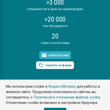
>3 000
специалистов в день на нашем форуме
>20 000
тем обсуждается
20
стран со всего мира
написать нам
перейти на форум
Мы используем cookie и
Яндекс.Метрику
для работы и
ПластЭксперт © 2006. Все права защищены
анализа сайта. Продолжая пользоваться сайтом, вы
Разрешается копирование материалов сайта с обязательной
ссылкой на www.e-plastic.ru
соглашаетесь с
Политикой в отношении файлов cookie
.
Отключение cookie возможно в настройках браузера.
Разработка сайта