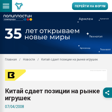
ПЕРЕЙТИ НА ФОРУМ
Продажа готового бизн
производство SPC лам
цикла
29.07.2026 ФРП помог 
заводу пластмасс" зах
ППЭ
Главная
Новости
Китай сдает позиции на рынке игрушек
Помощь в подборе мат
Вакуум-формовочные 
ближайшее подмосковье
Подмосковье, Москва
28.07.2026 Автоматиза
Китай сдает позиции на рынке
первый план в перераб
пластмасс
игрушек
28.07.2026 "Техноникол
07/04/2008
ситуацией на строител