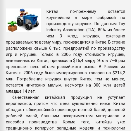
Всё, что касается выду
бутылок
Китай по-прежнему остается
крупнейшей в мире фабрикой по
производству игрушек. По данным Toy
ПЕРЕЙТИ НА 
Industry Association (TIA), 80% из более
чем 3 млрд игрушек, ежегодно
продаваемых по всему миру, производится в Китае. В стране
расположено свыше 6 тыс. предприятий по производству
игр и игрушек. Только в 2006 году стоимость игрушек,
вывезенных из Китая, превысила $16,4 млрд. Это в 7—8 раз
превышает весь объем российского рынка. В Россию из
Китая в 2006 году было импортировано товаров на $214,2
млн. Потребление игрушек внутри Китая, тем не менее,
остается ничтожно малым, несмотря на 300 млн детей
младше 14 лет.
Качественная китайская продукция не уступает
европейской, притом что цена существенно ниже. Китай
обладает обширнейшей производственной базой, дешевой
рабочей силой, большим ассортиментом материалов и
способов производства. Кроме того, китайцы уже
традиционно копируют западные модели и технологии