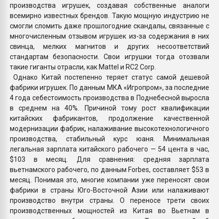
производства игрушек, создавая собственные аналоги
всемирно известных брендов. Такую мощную индустрию не
смогли сломить даже прошлогодние скандалы, связанные с
многочисленным отзывом игрушек из-за содержания в них
свинца, мелких магнитов и других несоответствий
стандартам безопасности. Свои игрушки тогда отозвали
такие гиганты отрасли, как Mattel и RC2 Corp.
Однако Китай постепенно теряет статус самой дешевой
фабрики игрушек. По данным МКА «Игропром», за последние
4 года себестоимость производства в Поднебесной выросла
в среднем на 40%. Причиной тому рост квалификации
китайских фабрикантов, продолжение качественной
модернизации фабрик, налаживание высокотехнологичного
производства, стабильный курс юаня. Минимальная
легальная зарплата китайского рабочего — 54 цента в час,
$103 в месяц. Для сравнения: средняя зарплата
вьетнамского рабочего, по данным Forbes, составляет $53 в
месяц. Понимая это, многие компании уже переносят свои
фабрики в страны Юго-Восточной Азии или налаживают
производство внутри страны. О переносе трети своих
производственных мощностей из Китая во Вьетнам в