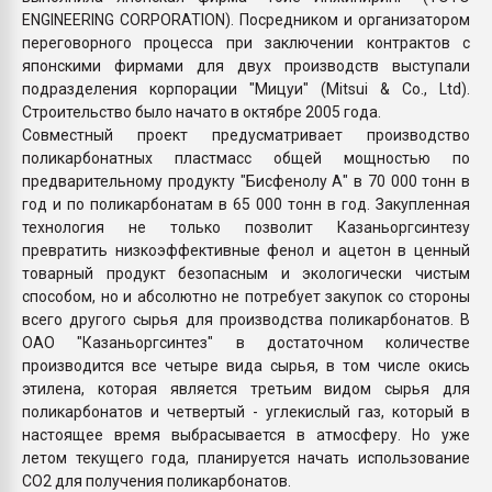
ENGINEERING CORPORATION). Посредником и организатором
переговорного процесса при заключении контрактов с
японскими фирмами для двух производств выступали
подразделения корпорации "Мицуи" (Mitsui & Co., Ltd).
Строительство было начато в октябре 2005 года.
Совместный проект предусматривает производство
поликарбонатных пластмасс общей мощностью по
предварительному продукту "Бисфенолу А" в 70 000 тонн в
год и по поликарбонатам в 65 000 тонн в год. Закупленная
технология не только позволит Казаньоргсинтезу
превратить низкоэффективные фенол и ацетон в ценный
товарный продукт безопасным и экологически чистым
способом, но и абсолютно не потребует закупок со стороны
всего другого сырья для производства поликарбонатов. В
ОАО "Казаньоргсинтез" в достаточном количестве
производится все четыре вида сырья, в том числе окись
этилена, которая является третьим видом сырья для
поликарбонатов и четвертый - углекислый газ, который в
настоящее время выбрасывается в атмосферу. Но уже
летом текущего года, планируется начать использование
СО2 для получения поликарбонатов.