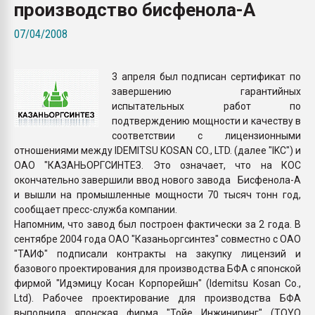
производство бисфенола-А
Всё, что касается выду
бутылок
07/04/2008
ПЕРЕЙТИ НА 
3 апреля был подписан сертификат по
завершению гарантийных
испытательных работ по
подтверждению мощности и качеству в
соответствии с лицензионными
отношениями между IDEMITSU KOSAN CO., LTD. (далее "IKC") и
ОАО "КАЗАНЬОРГСИНТЕЗ. Это означает, что на КОС
окончательно завершили ввод нового завода Бисфенола-А
и вышли на промышленные мощности 70 тысяч тонн год,
сообщает пресс-служба компании.
Напомним, что завод был построен фактически за 2 года. В
сентябре 2004 года ОАО "Казаньоргсинтез" совместно с ОАО
"ТАИФ" подписали контракты на закупку лицензий и
базового проектирования для производства БФА с японской
фирмой "Идэмицу Косан Корпорейшн" (Idemitsu Kosan Co.,
Ltd). Рабочее проектирование для производства БФА
выполнила японская фирма "Тойе Инжиниринг" (TOYO