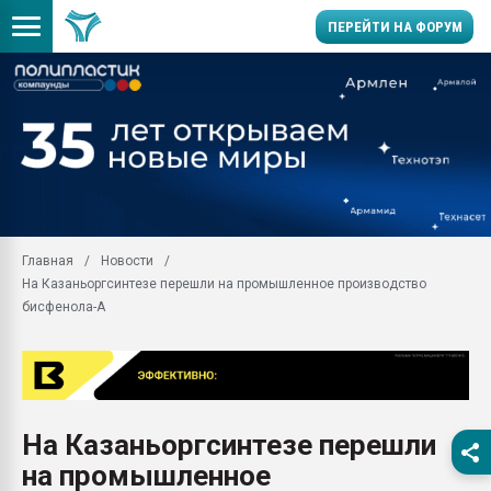
ПЕРЕЙТИ НА ФОРУМ
Продажа готового бизн
производство SPC лам
цикла
29.07.2026 ФРП помог 
заводу пластмасс" зах
ППЭ
Главная
Новости
Помощь в подборе мат
На Казаньоргсинтезе перешли на промышленное производство
Вакуум-формовочные 
бисфенола-А
ближайшее подмосковье
Подмосковье, Москва
28.07.2026 Автоматиза
первый план в перераб
пластмасс
На Казаньоргсинтезе перешли
28.07.2026 "Техноникол
на промышленное
ситуацией на строител