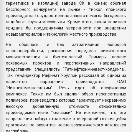
герметиков и изоляции) завода СК в кризис обогнал
бесспорного конкурента на рынке - тиокол японского
производства. Государственная защита помогла бы сделать
подобные случаи массовыми. Кроме этого, такая политика
придала бы предприятиям уверенности при внедрении
новых материалов и технологий местного производства.
Не обошлось и без затрагивания вопросов
нефтепереработки, расширения передела, химического
машиностроения и биотехнологий. Примеры вполне
осязаемых проектов и перспективных направлений
представили специалисты "Татнефтехиминвест-холдинга".
Так, гендиректор Рафинат Яруллин рассказал об одном из
вариантов наращения производства ОАО
"Нижнекамскнефтехим". Речь идет об олефиновом
комплексе. Также им был сделан обзор перспективных
полимеров, производство которых гарантирует несравнимо
высокую добавленную стоимость относительно
производимой ныне "классики". Не исключено, что эти
направления найдут отражение в очередной готовящейся
программе по развитию нефтегазохимического комплекса
республики.