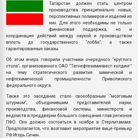
Татарстан должен стать центром
Всё, что касается выду
производства принципиально новых,
бутылок
перспективных полимеров и изделий из
них. Для этого необходимы не только
ПЕРЕЙТИ НА 
финансовая поддержка, но и
координация действий между наукой и производством
вплоть до государственного "лобби", а также
гарантированные заказы.
Об этом вчера говорили участники очередного "круглого
стола", организованного ОАО "Татнефтехиминвест-холдинг"
на тему стратегического развития химической и
нефтехимической промышленности Приволжского
федерального округа.
Также это заседание стало своеобразным "мозговым
штурмом", объединившим представителей науки,
производства, финансовой системы, министерств и
ведомств в преддверии большого совещания глав регионов
ПФО. Оно должно состояться в ноябре в Стерлитамаке.
Предполагается, что возглавит мероприятие вице-премьер
РФ Игорь Сечин.