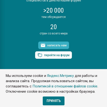
специалистов в день на нашем форуме
>20 000
тем обсуждается
20
стран со всего мира
написать нам
перейти на форум
Мы используем cookie и
Яндекс.Метрику
для работы и
ПластЭксперт © 2006. Все права защищены
анализа сайта. Продолжая пользоваться сайтом, вы
Разрешается копирование материалов сайта с обязательной
ссылкой на www.e-plastic.ru
соглашаетесь с
Политикой в отношении файлов cookie
.
Отключение cookie возможно в настройках браузера.
Разработка сайта
ПРИНЯТЬ