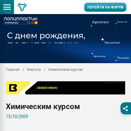
ПЕРЕЙТИ НА ФОРУМ
Продажа готового бизн
производство SPC лам
цикла
29.07.2026 ФРП помог 
заводу пластмасс" зах
ППЭ
Главная
Новости
Химическим курсом
Помощь в подборе мат
Вакуум-формовочные 
ближайшее подмосковье
Подмосковье, Москва
28.07.2026 Автоматиза
Химическим курсом
первый план в перераб
пластмасс
13/10/2009
28.07.2026 "Техноникол
ситуацией на строител