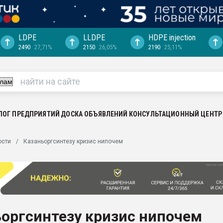
LDPE
LLDPE
HDPE injection
2490
27,71%
2150
26,05%
2190
25,11%
еса -
ината полного
"Ижевскому
ватить рынок
ЛОГ ПРЕДПРИЯТИЙ
ДОСКА ОБЪЯВЛЕНИЙ
КОНСУЛЬТАЦИОННЫЙ ЦЕНТР
ериала
машины:
ости
Казаньоргсинтезу кризис нипочем
, с.-в.
ция выходит на
отке
ь" довольна
оргсинтезу кризис нипочем
ьном рынке