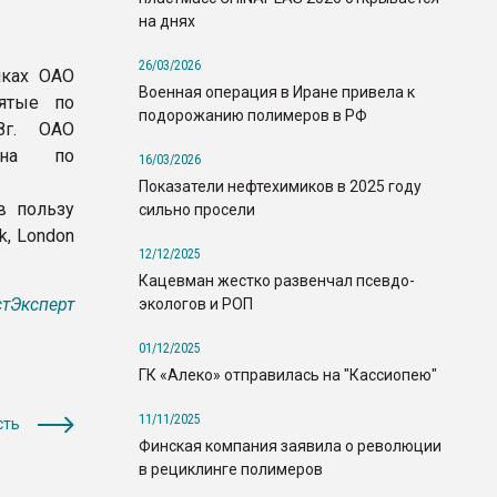
на днях
26/03/2026
нках ОАО
Военная операция в Иране привела к
нятые по
подорожанию полимеров в РФ
8г. ОАО
пона по
16/03/2026
Показатели нефтехимиков в 2025 году
в пользу
сильно просели
k, London
12/12/2025
Кацевман жестко развенчал псевдо-
тЭксперт
экологов и РОП
01/12/2025
ГК «Алеко» отправилась на "Кассиопею"
11/11/2025
сть
Финская компания заявила о революции
в рециклинге полимеров