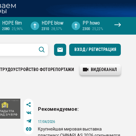
HDPE film
HDPE blow
PP hомо
2080
25,96%
2310
28,57%
2300
25,22%
ВХОД / РЕГИСТРАЦИЯ
ТРУДОУСТРОЙСТВО
ФОТОРЕПОРТАЖИ
ВИДЕОКАНАЛ
Рекомендуемое:
17/04/2026
Крупнейшая мировая выставка
пластмасс CHINAPLAS 2026 открывается