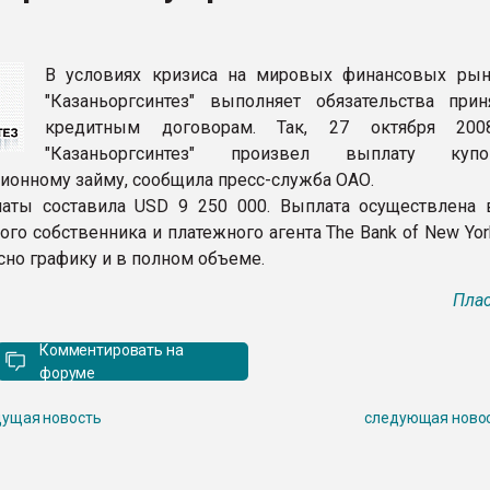
ва ПЭТ
В условиях кризиса на мировых финансовых ры
ФОРУМ
"Казаньоргсинтез" выполняет обязательства при
кредитным договорам. Так, 27 октября 200
"Казаньоргсинтез" произвел выплату ку
ионному займу, сообщила пресс-служба ОАО.
аты составила USD 9 250 000. Выплата осуществлена 
го собственника и платежного агента The Bank of New Yor
асно графику и в полном объеме.
Плас
Комментировать на
форуме
ущая новость
следующая ново