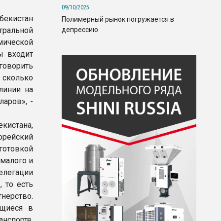
09/10/2025
збекистан
Полимерный рынок погружается в
депрессию
тральной
мической
ы входит
говорить
и сколько
линии на
аров», -
кистана,
рейский
отовкой
малого и
елегации
 то есть
нерство.
ющиеся в
нспорте.