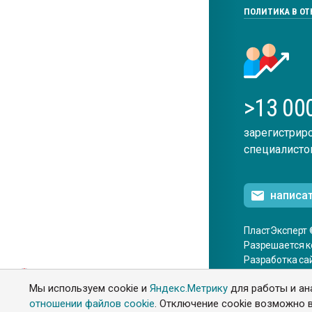
ПОЛИТИКА В О
>13 00
зарегистрир
специалисто
написа
ПластЭксперт 
Разрешается к
Разработка са
ENG
Мы используем cookie и
Яндекс.Метрику
для работы и ан
отношении файлов cookie
. Отключение cookie возможно в