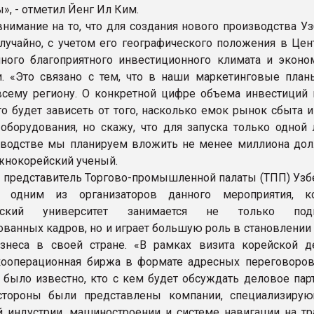
», - отметил Йенг Ил Ким.
внимание на то, что для создания нового производства У
лучайно, с учетом его географического положения в Цен
нного благоприятного инвестиционного климата и эконо
и. «Это связано с тем, что в наши маркетинговые план
всему региону. О конкретной цифре объема инвестиций 
это будет зависеть от того, насколько емок рынок сбыта 
 оборудования, но скажу, что для запуска только одной 
водстве мы планируем вложить не менее миллиона долл
нокорейский ученый.
 представитель Торгово-промышленной палаты (ТПП) Узбе
 одним из организаторов данного мероприятия, ко
ческий университет занимается не только подг
ванных кадров, но и играет большую роль в становлении 
знеса в своей стране. «В рамках визита корейской д
кооперационная биржа в формате адресных переговоров,
 было известно, кто с кем будет обсуждать деловое парт
стороны были представлены компании, специализиру
й индустрии, машиностроении и системе навигации на тра