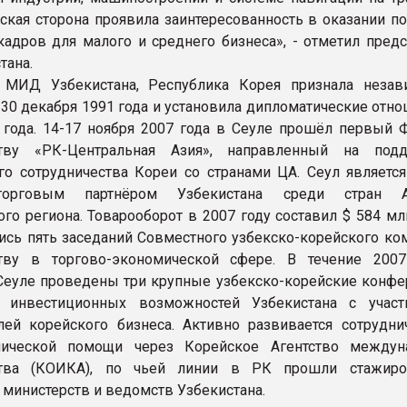
ская сторона проявила заинтересованность в оказании п
кадров для малого и среднего бизнеса», - отметил предс
тана.
МИД Узбекистана, Республика Корея признала незав
 30 декабря 1991 года и установила дипломатические отн
 года. 14-17 ноября 2007 года в Сеуле прошёл первый 
ству «РК-Центральная Азия», направленный на под
го сотрудничества Кореи со странами ЦА. Сеул являетс
орговым партнёром Узбекистана среди стран Аз
ого региона. Товарооборот в 2007 году составил $ 584 мл
лись пять заседаний Совместного узбекско-корейского ко
ству в торгово-экономической сфере. В течение 200
Сеуле проведены три крупные узбекско-корейские конфе
и инвестиционных возможностей Узбекистана с учас
лей корейского бизнеса. Активно развивается сотрудни
нической помощи через Корейское Агентство междун
ства (КОИКА), по чьей линии в РК прошли стажиро
 министерств и ведомств Узбекистана.