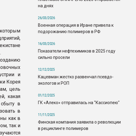
на днях
26/03/2026
Военная операция в Иране привела к
которым
подорожанию полимеров в РФ
приятий,
16/03/2026
екистане
Показатели нефтехимиков в 2025 году
.
сильно просели
созданию
ковочных
12/12/2025
устрии и
Кацевман жестко развенчал псевдо-
ки Корея
экологов и РОП
ам, цель
01/12/2025
й, какая
ГК «Алеко» отправилась на "Кассиопею"
 сбыту в
зовать в
11/11/2025
ны как в
Финская компания заявила о революции
м, так и
в рециклинге полимеров
зучаются