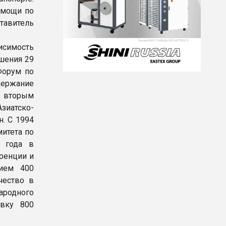
омощи по
тавитель
исимость
ошения 29
Форум по
держание
я вторым
иатско-
н. С 1994
митета по
7 года в
ренции и
тием 400
чество в
ародного
вку 800