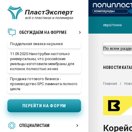
евро/тонна
Помощь в подборе мат
ОБСУЖДАЕМ НА ФОРУМЕ
Вакуум-формовочные 
Поддельная смазка на рынке
ближайшее подмосковье
Подмосковье, Москва
11.09.2020 Нанотрубки настолько
универсальны, что российские
28.07.2026 Автоматиза
умельцы изготовили мембраны для
первый план в перераб
НОВОСТИ
КАТА
колонок полностью из них
пластмасс
Продажа готового бизнеса -
28.07.2026 "Техноникол
Главная
Нов
производство SPC ламината полного
ситуацией на строител
цикла
Всё, что касается выду
бутылок
ПЕРЕЙТИ НА ФОРУМ
Материал поверхности 
вакуумного формовани
Корейс
СПЕЦИАЛИСТАМ
Продам отходы Компо
поликарбоната и АБС-п