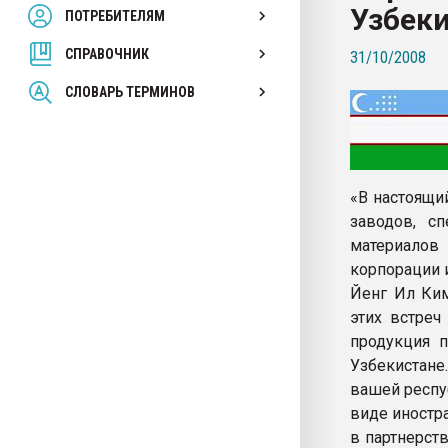
Узбек
ПОТРЕБИТЕЛЯМ
Armaloy PC/ABS-1IM че
СПРАВОЧНИК
31/10/2008
ПЕРЕЙТИ НА 
СЛОВАРЬ ТЕРМИНОВ
«В настоящи
заводов, сп
материалов
корпорации 
Йенг Ил Ким
этих встреч
продукция п
Узбекистане
вашей респу
виде иностр
в партнерст