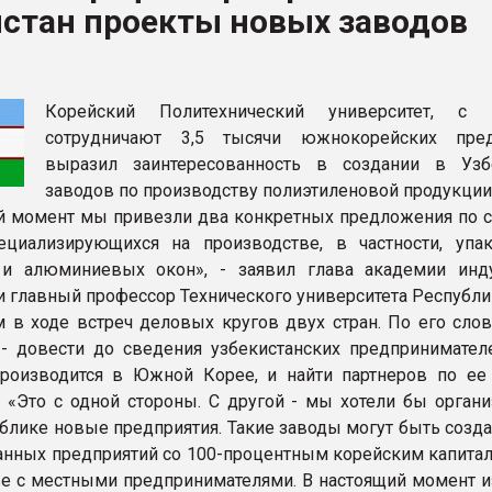
истан проекты новых заводов
рный цвет
ФОРУМ
Корейский Политехнический университет, с 
сотрудничают 3,5 тысячи южнокорейских пред
выразил заинтересованность в создании в Узб
заводов по производству полиэтиленовой продукции
й момент мы привезли два конкретных предложения по 
ециализирующихся на производстве, в частности, упа
 и алюминиевых окон», - заявил глава академии инд
и главный профессор Технического университета Республи
 в ходе встреч деловых кругов двух стран. По его слов
 - довести до сведения узбекистанских предпринимателе
роизводится в Южной Корее, и найти партнеров по ее
. «Это с одной стороны. С другой - мы хотели бы органи
блике новые предприятия. Такие заводы могут быть созда
анных предприятий со 100-процентным корейским капитало
ве с местными предпринимателями. В настоящий момент и