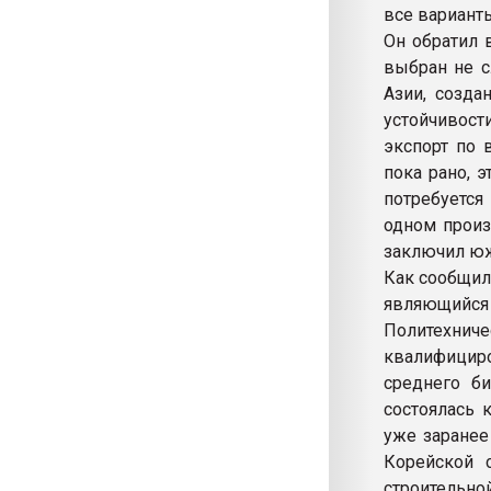
все варианты
Он обратил 
выбран не с
Азии, созда
устойчивост
экспорт по 
пока рано, 
потребуется
одном произ
заключил юж
Как сообщил
являющийся
Политехни
квалифициро
среднего би
состоялась 
уже заранее
Корейской 
строительно