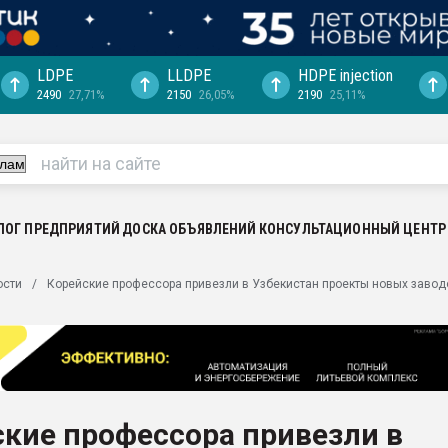
LDPE
LLDPE
HDPE injection
2490
27,71%
2150
26,05%
2190
25,11%
ериала
машины:
, с.-в.
ция выходит на
отке
ЛОГ ПРЕДПРИЯТИЙ
ДОСКА ОБЪЯВЛЕНИЙ
КОНСУЛЬТАЦИОННЫЙ ЦЕНТР
ь" довольна
ости
Корейские профессора привезли в Узбекистан проекты новых завод
ьном рынке
ва ПЭТ
пуансона для
я
кие профессора привезли в
зиция
ластика