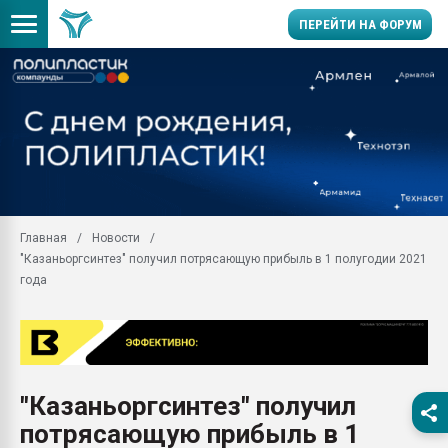
ПЕРЕЙТИ НА ФОРУМ
Продажа готового бизн
производство SPC лам
цикла
29.07.2026 ФРП помог 
заводу пластмасс" зах
ППЭ
Главная
Новости
Помощь в подборе мат
"Казаньоргсинтез" получил потрясающую прибыль в 1 полугодии 2021
Вакуум-формовочные 
года
ближайшее подмосковье
Подмосковье, Москва
28.07.2026 Автоматиза
первый план в перераб
пластмасс
"Казаньоргсинтез" получил
28.07.2026 "Техноникол
потрясающую прибыль в 1
ситуацией на строител