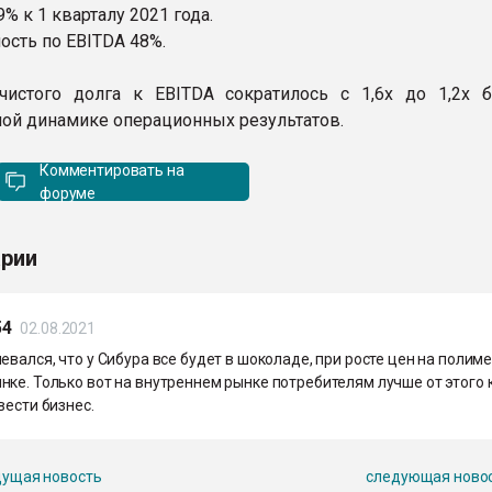
,9% к 1 кварталу 2021 года.
ость по EBITDA 48%.
истого долга к EBITDA сократилось с 1,6х до 1,2х б
ой динамике операционных результатов.
Комментировать на
форуме
рии
54
02.08.2021
евался, что у Сибура все будет в шоколаде, при росте цен на полим
ке. Только вот на внутреннем рынке потребителям лучше от этого к
вести бизнес.
ущая новость
следующая ново