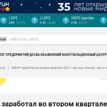
LDPE
LLDPE
HDPE injection
2490
27,71%
2150
26,05%
2190
25,11%
еса -
ината полного
"Ижевскому
ватить рынок
ЛОГ ПРЕДПРИЯТИЙ
ДОСКА ОБЪЯВЛЕНИЙ
КОНСУЛЬТАЦИОННЫЙ ЦЕНТР
ериала
машины:
ости
СИБУР заработал во втором квартале 2021 года еще больше, чем в 
, с.-в.
ция выходит на
отке
ь" довольна
заработал во втором квартале
ьном рынке