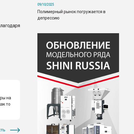
09/10/2025
Полимерный рынок погружается в
депрессию
лагодаря
еры на
ак то
сть