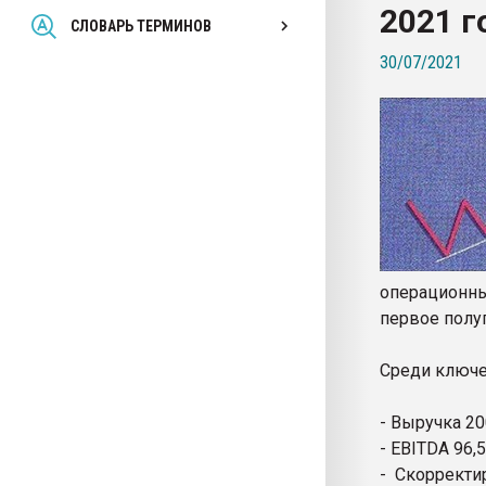
2021 г
Всё, что касается выду
СЛОВАРЬ ТЕРМИНОВ
бутылок
30/07/2021
ПЕРЕЙТИ НА 
операционны
первое полуг
Среди ключе
- Выручка 200
- EBITDA 96,5
- Скорректи