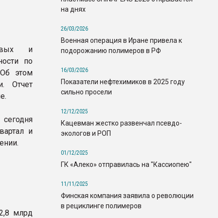
на днях
26/03/2026
Военная операция в Иране привела к
овых и
подорожанию полимеров в РФ
ности по
16/03/2026
 Об этом
Показатели нефтехимиков в 2025 году
и. Отчет
сильно просели
е.
12/12/2025
 сегодня
Кацевман жестко развенчал псевдо-
вартал и
экологов и РОП
ении.
01/12/2025
ГК «Алеко» отправилась на "Кассиопею"
11/11/2025
Финская компания заявила о революции
в рециклинге полимеров
2,8 млрд