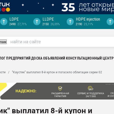
LDPE
LLDPE
HDPE injection
2490
27,71%
2150
26,05%
2190
25,11%
еса -
ината полного
"Ижевскому
ватить рынок
ЛОГ ПРЕДПРИЯТИЙ
ДОСКА ОБЪЯВЛЕНИЙ
КОНСУЛЬТАЦИОННЫЙ ЦЕНТР
ериала
машины:
ости
"Каустик" выплатил 8-й купон и погасило облигации серии 02
, с.-в.
ция выходит на
отке
ь" довольна
ик" выплатил 8-й купон и
ьном рынке