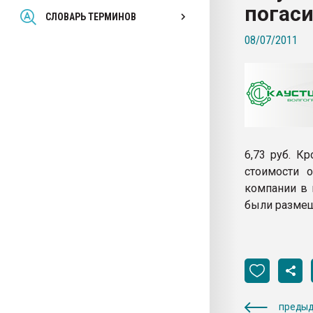
погаси
Всё, что касается выду
СЛОВАРЬ ТЕРМИНОВ
бутылок
08/07/2011
ПЕРЕЙТИ НА 
6,73 руб. К
стоимости 
компании в 
были размещ
предыд