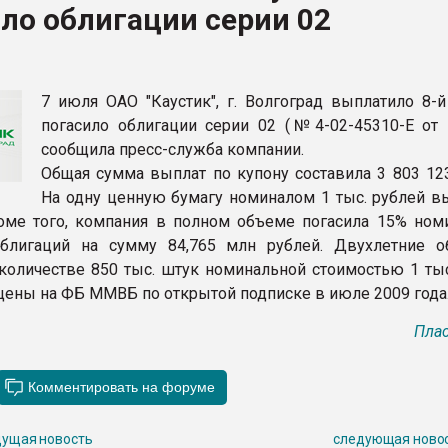
ло облигации серии 02
ва ПЭТ
ФОРУМ
7 июля ОАО "Каустик", г. Волгоград выплатило 8-й
погасило облигации серии 02 (№4-02-45310-E от 18
сообщила пресс-служба компании.
Общая сумма выплат по купону составила 3 803 123
На одну ценную бумагу номиналом 1 тыс. рублей в
роме того, компания в полном объеме погасила 15% ном
облигаций на сумму 84,765 млн рублей. Двухлетние о
количестве 850 тыс. штук номинальной стоимостью 1 тыс
ены на ФБ ММВБ по открытой подписке в июле 2009 года
Плас
ущая новость
следующая ново