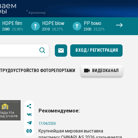
HDPE film
HDPE blow
PP hомо
2080
25,96%
2310
28,57%
2300
25,22%
ВХОД / РЕГИСТРАЦИЯ
ТРУДОУСТРОЙСТВО
ФОТОРЕПОРТАЖИ
ВИДЕОКАНАЛ
Рекомендуемое:
17/04/2026
Крупнейшая мировая выставка
пластмасс CHINAPLAS 2026 открывается