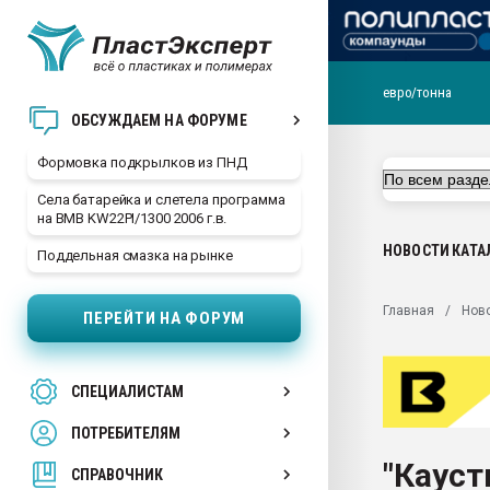
евро/тонна
Продажа готового бизн
ОБСУЖДАЕМ НА ФОРУМЕ
производство SPC лам
цикла
Формовка подкрылков из ПНД
29.07.2026 ФРП помог 
Села батарейка и слетела программа
заводу пластмасс" зах
на BMB KW22PI/1300 2006 г.в.
ППЭ
НОВОСТИ
КАТА
Поддельная смазка на рынке
Помощь в подборе мат
Вакуум-формовочные 
Главная
Нов
ПЕРЕЙТИ НА ФОРУМ
ближайшее подмосковье
Подмосковье, Москва
28.07.2026 Автоматиза
СПЕЦИАЛИСТАМ
первый план в перераб
пластмасс
ПОТРЕБИТЕЛЯМ
28.07.2026 "Техноникол
"Кауст
ситуацией на строител
СПРАВОЧНИК