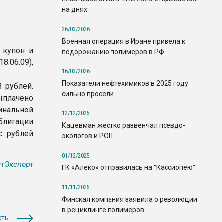
на днях
26/03/2026
Военная операция в Иране привела к
 купон и
подорожанию полимеров в РФ
.06.09),
16/03/2026
Показатели нефтехимиков в 2025 году
 рублей.
сильно просели
ыплачено
инальной
12/12/2025
блигации
Кацевман жестко развенчал псевдо-
. рублей
экологов и РОП
.
01/12/2025
тЭксперт
ГК «Алеко» отправилась на "Кассиопею"
11/11/2025
Финская компания заявила о революции
в рециклинге полимеров
сть