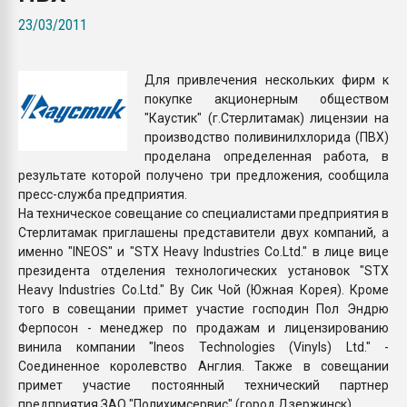
Всё, что касается выду
23/03/2011
бутылок
Для привлечения нескольких фирм к
ПЕРЕЙТИ НА 
покупке акционерным обществом
"Каустик" (г.Стерлитамак) лицензии на
производство поливинилхлорида (ПВХ)
проделана определенная работа, в
результате которой получено три предложения, сообщила
пресс-служба предприятия.
На техническое совещание со специалистами предприятия в
Стерлитамак приглашены представители двух компаний, а
именно "INEOS" и "STX Heavy Industries Co.Ltd." в лице вице
президента отделения технологических установок "STX
Heavy Industries Co.Ltd." Ву Сик Чой (Южная Корея). Кроме
того в совещании примет участие господин Пол Эндрю
Ферпосон - менеджер по продажам и лицензированию
винила компании "Ineos Technologies (Vinyls) Ltd." -
Соединенное королевство Англия. Также в совещании
примет участие постоянный технический партнер
предприятия ЗАО "Полихимсервис" (город Дзержинск).