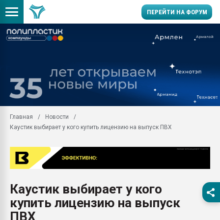
ПЕРЕЙТИ НА ФОРУМ
Продажа готового бизн
производство SPC лам
цикла
29.07.2026 ФРП помог 
заводу пластмасс" зах
ППЭ
Главная
Новости
Помощь в подборе мат
Каустик выбирает у кого купить лицензию на выпуск ПВХ
Вакуум-формовочные 
ближайшее подмосковье
Подмосковье, Москва
28.07.2026 Автоматиза
первый план в перераб
Каустик выбирает у кого
пластмасс
купить лицензию на выпуск
28.07.2026 "Техноникол
ситуацией на строител
ПВХ