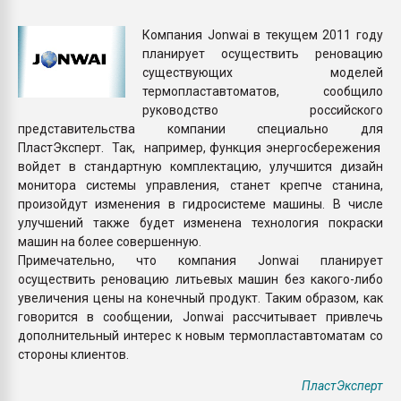
26.07.2022 "Сибирский т
намного дороже
Компания Jonwai в текущем 2011 году
планирует осуществить реновацию
существующих моделей
ПЕРЕЙТИ НА 
термопластавтоматов, сообщило
руководство российского
представительства компании специально для
ПластЭксперт. Так, например, функция энергосбережения
войдет в стандартную комплектацию, улучшится дизайн
монитора системы управления, станет крепче станина,
произойдут изменения в гидросистеме машины. В числе
улучшений также будет изменена технология покраски
машин на более совершенную.
Примечательно, что компания Jonwai планирует
осуществить реновацию литьевых машин без какого-либо
увеличения цены на конечный продукт. Таким образом, как
говорится в сообщении, Jonwai рассчитывает привлечь
дополнительный интерес к новым термопластавтоматам со
стороны клиентов.
ПластЭксперт