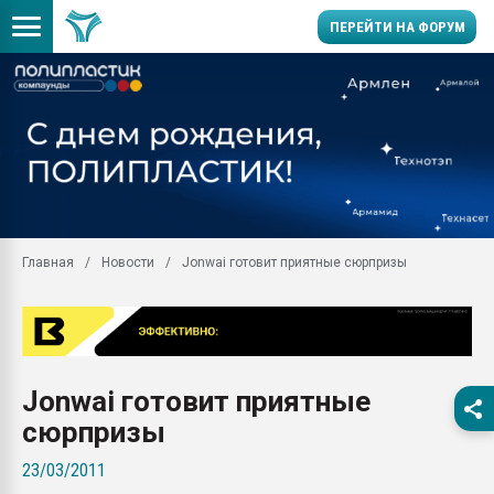
ПЕРЕЙТИ НА ФОРУМ
Вакуум-формовочные 
ближайшее подмосковье
Подмосковье, Москва
28.07.2026 Автоматиза
первый план в перераб
пластмасс
Главная
Новости
Jonwai готовит приятные сюрпризы
28.07.2026 "Техноникол
ситуацией на строител
Всё, что касается выду
бутылок
Материал поверхности 
Jonwai готовит приятные
вакуумного формовани
сюрпризы
Продам отходы Компо
поликарбоната и АБС-п
23/03/2011
Armaloy PC/ABS-1IM че