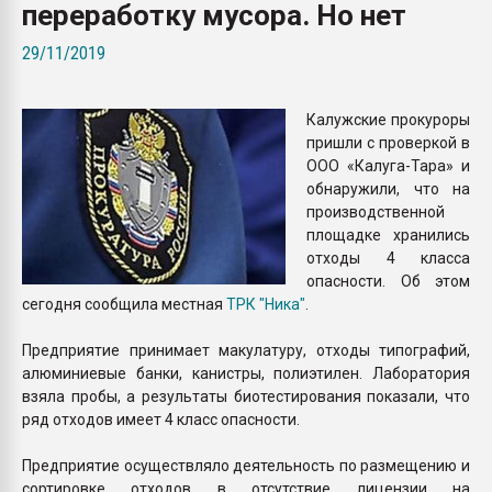
переработку мусора. Но нет
Всё, что касается выду
бутылок
29/11/2019
ПЕРЕЙТИ НА 
Калужские прокуроры
пришли с проверкой в
ООО «Калуга-Тара» и
обнаружили, что на
производственной
площадке хранились
отходы 4 класса
опасности. Об этом
сегодня сообщила местная
ТРК "Ника"
.
Предприятие принимает макулатуру, отходы типографий,
алюминиевые банки, канистры, полиэтилен. Лаборатория
взяла пробы, а результаты биотестирования показали, что
ряд отходов имеет 4 класс опасности.
Предприятие осуществляло деятельность по размещению и
сортировке отходов в отсутствие лицензии на