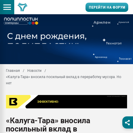
ПЕРЕЙТИ НА ФОРУМ
Продажа готового бизн
производство SPC лам
цикла
29.07.2026 ФРП помог 
заводу пластмасс" зах
ППЭ
Главная
Новости
Помощь в подборе мат
«Калуга-Тара» вносила посильный вклад в переработку мусора. Но
Вакуум-формовочные 
нет
ближайшее подмосковье
Подмосковье, Москва
28.07.2026 Автоматиза
первый план в перераб
пластмасс
«Калуга-Тара» вносила
28.07.2026 "Техноникол
посильный вклад в
ситуацией на строител