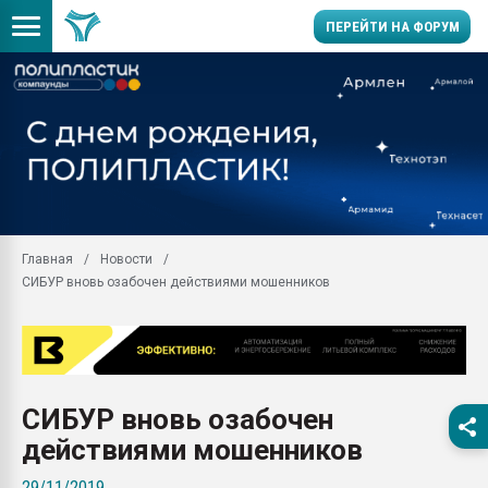
ПЕРЕЙТИ НА ФОРУМ
29.07.2026 ФРП помог 
заводу пластмасс" зах
ППЭ
Помощь в подборе мат
Вакуум-формовочные 
ближайшее подмосковье
Главная
Новости
Подмосковье, Москва
СИБУР вновь озабочен действиями мошенников
28.07.2026 Автоматиза
первый план в перераб
пластмасс
28.07.2026 "Техноникол
ситуацией на строител
СИБУР вновь озабочен
Всё, что касается выду
действиями мошенников
бутылок
29/11/2019
Материал поверхности 