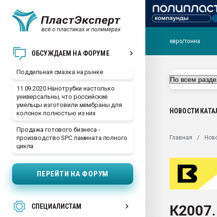
евро/тонна
Помощь в подборе мат
ОБСУЖДАЕМ НА ФОРУМЕ
Вакуум-формовочные 
Поддельная смазка на рынке
ближайшее подмосковье
Подмосковье, Москва
11.09.2020 Нанотрубки настолько
универсальны, что российские
28.07.2026 Автоматиза
умельцы изготовили мембраны для
первый план в перераб
НОВОСТИ
КАТА
колонок полностью из них
пластмасс
Продажа готового бизнеса -
28.07.2026 "Техноникол
Главная
Нов
производство SPC ламината полного
ситуацией на строител
цикла
Всё, что касается выду
бутылок
ПЕРЕЙТИ НА ФОРУМ
Материал поверхности 
вакуумного формовани
К2007.
СПЕЦИАЛИСТАМ
Продам отходы Компо
поликарбоната и АБС-п