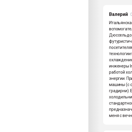
Валерий
Итальянска
вспомогател
Дюссельдор
футуристиче
посетителям
технологии
охлаждением
инженеры In
работой хо
энергии. Пр
машины (с с
градирни). 
холодильни
стандартно
предназначе
меня с вечн