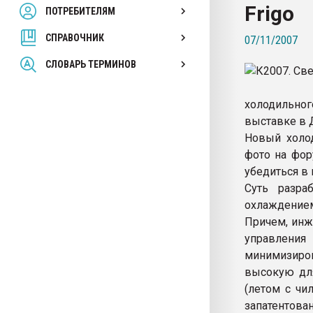
Frigo
ПОТРЕБИТЕЛЯМ
Armaloy PC/ABS-1IM че
СПРАВОЧНИК
07/11/2007
ПЕРЕЙТИ НА 
СЛОВАРЬ ТЕРМИНОВ
холодильног
выставке в 
Новый холод
фото на фору
убедиться в
Суть разра
охлаждением
Причем, инж
управления
минимизиров
высокую для
(летом с чи
запатентов