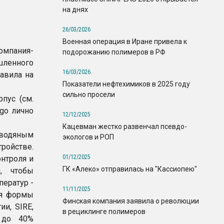
на днях
26/03/2026
Военная операция в Иране привела к
пания-
подорожанию полимеров в РФ
ленного
16/03/2026
тавила на
Показатели нефтехимиков в 2025 году
сильно просели
пус (см.
igo лично
12/12/2025
Кацевман жестко развенчал псевдо-
 водяным
экологов и РОП
ройстве.
01/12/2025
онтроля и
ГК «Алеко» отправилась на "Кассиопею"
, чтобы
ператур -
11/11/2025
ля формы
Финская компания заявила о революции
ии, SIRE,
в рециклинге полимеров
ь до 40%