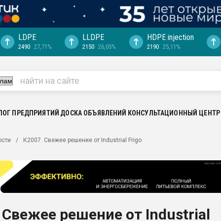
LDPE
LLDPE
HDPE injection
2490
27,71%
2150
26,05%
2190
25,11%
ериала
машины:
, с.-в.
ция выходит на
отке
ЛОГ ПРЕДПРИЯТИЙ
ДОСКА ОБЪЯВЛЕНИЙ
КОНСУЛЬТАЦИОННЫЙ ЦЕНТР
ь" довольна
ости
К2007. Свежее решение от Industrial Frigo
ьном рынке
ва ПЭТ
пуансона для
я
 Свежее решение от Industrial
зиция
ластика