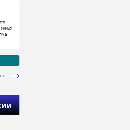
это
венных
Илма
сть