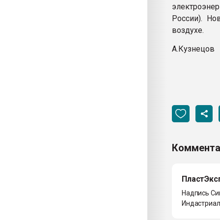
электроэнер
России). Но
воздухе.
А.Кузнецов
Коммента
ПластЭкс
Надпись Сим
Индастриал