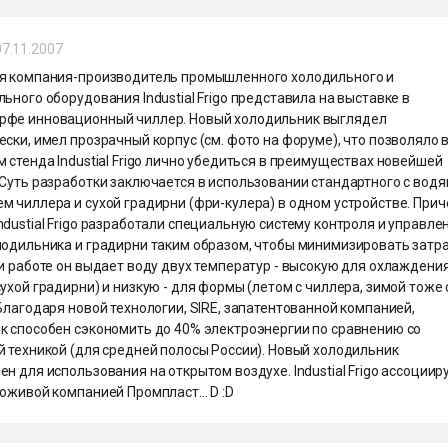
07.11.2007
я компания-производитель промышленного холодильного и
ьного оборудования Industial Frigo представила на выставке в
фе инновационный чиллер. Новый холодильник выглядел
ски, имел прозрачный корпус (см. фото на форуме), что позволяло 
 стенда Industial Frigo лично убедиться в преимуществах новейшей
.Суть разработки заключается в использовании стандартного с вод
 чиллера и сухой градирни (фри-кулера) в одном устройстве. Прич
dustial Frigo разработали специальную систему контроля и управле
лодильника и градирни таким образом, чтобы минимизировать затр
и работе он выдает воду двух температур - высокую для охлаждени
ухой градирни) и низкую - для формы (летом с чиллера, зимой тоже 
Благодаря новой технологии, SIRE, запатентованной компанией,
к способен сэкономить до 40% электроэнергии по сравнению со
й техникой (для средней полосы России). Новый холодильник
н для использования на открытом воздухе. Industial Frigo ассоцииру
оживой компанией Промпласт... D :D