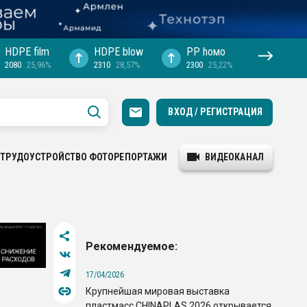
HDPE film
HDPE blow
PP hомо
2080
25,96%
2310
28,57%
2300
25,22%
ВХОД / РЕГИСТРАЦИЯ
ТРУДОУСТРОЙСТВО
ФОТОРЕПОРТАЖИ
ВИДЕОКАНАЛ
Рекомендуемое:
17/04/2026
Крупнейшая мировая выставка
пластмасс CHINAPLAS 2026 открывается