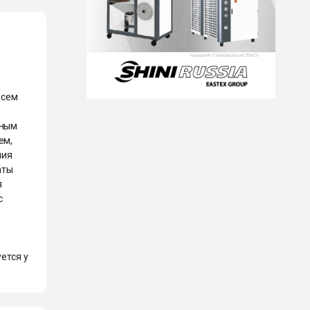
всем
яным
ем,
ния
аты
я
с
ется у