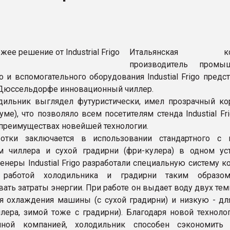
рный цвет
ФОРУМ
Итальянская ком
производитель промыш
о и вспомогательного оборудования Industial Frigo предс
Дюссельдорфе инновационный чиллер.
ильник выглядел футуристически, имел прозрачный кор
ме), что позволяло всем посетителям стенда Industial Fr
 преимуществах новейшей технологии.
ботки заключается в использовании стандартного с
 чиллера и сухой градирни (фри-кулера) в одном уст
енеры Industial Frigo разработали специальную систему к
 работой холодильника и градирни таким образом
ать затраты энергии. При работе он выдает воду двух тем
 охлаждения машины (с сухой градирни) и низкую - д
ллера, зимой тоже с градирни). Благодаря новой технолог
анной компанией, холодильник способен сэкономит