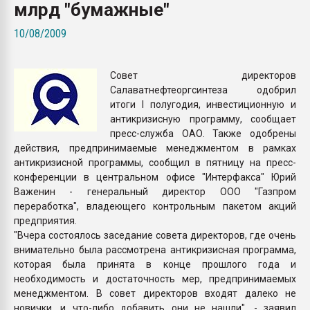
млрд "бумажные"
Всё, что касается выду
бутылок
10/08/2009
ПЕРЕЙТИ НА 
Совет директоров
Салаватнефтеоргсинтеза одобрил
итоги I полугодия, инвестиционную и
антикризисную программу, сообщает
пресс-служба ОАО. Также одобрены
действия, предпринимаемые менеджментом в рамках
антикризисной программы, сообщил в пятницу на пресс-
конференции в центральном офисе "Интерфакса" Юрий
Важенин - генеральный директор ООО "Газпром
переработка", владеющего контрольным пакетом акций
предприятия.
"Вчера состоялось заседание совета директоров, где очень
внимательно была рассмотрена антикризисная программа,
которая была принята в конце прошлого года и
необходимость и достаточность мер, предпринимаемых
менеджментом. В совет директоров входят далеко не
новички, и что-либо добавить они не нашли", - заявил