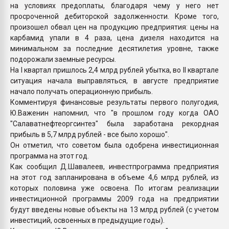
на условиях предоплаты, благодаря чему у него нет
просроченной дебиторской задолженности. Кроме того,
произошел обвал цен на продукцию предприятия: цены на
карбамид упали в 4 раза, цена дизеля находится на
минимальном за последние десятилетия уровне, также
подорожали заемные ресурсы.
На I квартал пришлось 2,4 млрд рублей убытка, во II квартале
ситуация начала выправляться, в августе предприятие
начало получать операционную прибыль.
Комментируя финансовые результаты первого полугодия,
Ю.Важенин напомнил, что "в прошлом году когда ОАО
"Салаватнефтеоргсинтез" была заработана рекордная
прибыль в 5,7 млрд рублей - все было хорошо".
Он отметил, что советом была одобрена инвестиционная
программа на этот год.
Как сообщил Д.Шавалеев, инвестпрограмма предприятия
на этот год запланирована в объеме 4,6 млрд рублей, из
которых половина уже освоена. По итогам реализации
инвестиционной программы 2009 года на предприятии
будут введены новые объекты на 13 млрд рублей (с учетом
инвестиций, освоенных в предыдущие годы).