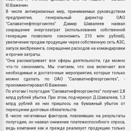
Ю.Важенин.
В числе антикризисных мер, принимаемых руководством
предприятия, генеральный директор ОАО
"Салаватнефтеоргсинтез" Дамир Шавалеев назвал
сокращение энергозатрат (использование собственной
генерации позволило сэкономить 210 млн рублей),
увеличение продаж продукции через собственную сеть АЗС,
запуск висбрекинга, сокращение расходов на командировки
и прочие затраты.
"Она рассматривает все сферы деятельности, где можно
что-то сэкономить. Мы считаем, что она включает все
необходимые и достаточные мероприятия, которые только
можно сделать по ОАО "Салаватнефтеоргсинтез", -
прокомментировал Ю.Важенин.
По итогам I полугодия "Салаватнефтеоргсинтез" получил 2,8
млрд рублей убытка. При этом, подчеркнул Д.Шавалеев, 1,3
млрд рублей из них пришлось на бумажный убыток от
переоценки долговых обязательств.
В числе негативных факторов, повлиявших на результаты
полугодия, он назвал снижение платежеспособного спроса,
ведь компания как и прежде реализует продукцию только