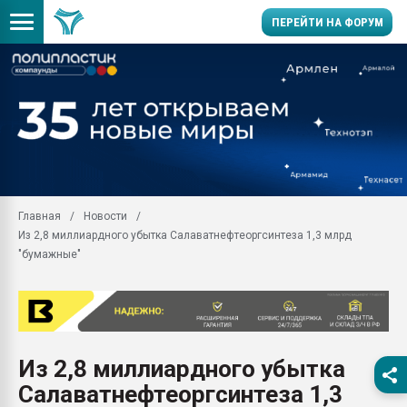
ПЕРЕЙТИ НА ФОРУМ
Продажа готового бизн
производство SPC лам
цикла
29.07.2026 ФРП помог 
заводу пластмасс" зах
ППЭ
Главная
Новости
Помощь в подборе мат
Из 2,8 миллиардного убытка Салаватнефтеоргсинтеза 1,3 млрд
Вакуум-формовочные 
"бумажные"
ближайшее подмосковье
Подмосковье, Москва
28.07.2026 Автоматиза
первый план в перераб
пластмасс
Из 2,8 миллиардного убытка
28.07.2026 "Техноникол
Салаватнефтеоргсинтеза 1,3
ситуацией на строител