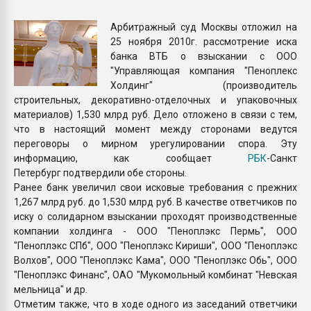
покупка, обмен
Арбитражный суд Москвы отложил на
25 ноября 2010г. рассмотрение иска
ПЕРЕЙТИ НА 
банка ВТБ о взыскании с ООО
"Управляющая компания "Пеноплекс
Холдинг" (производитель
строительных, декоративно-отделочных и упаковочных
материалов) 1,530 млрд руб. Дело отложено в связи с тем,
что в настоящий момент между сторонами ведутся
переговоры о мирном урегулировании спора. Эту
информацию, как сообщает
РБК
-Санкт
Петербург подтвердили обе стороны.
Ранее банк увеличил свои исковые требования с прежних
1,267 млрд руб. до 1,530 млрд руб. В качестве ответчиков по
иску о солидарном взыскании проходят производственные
компании холдинга - ООО "Пеноплэкс Пермь", ООО
"Пеноплэкс СПб", ООО "Пеноплэкс Кириши", ООО "Пеноплэкс
Волхов", ООО "Пеноплэкс Кама", ООО "Пеноплэкс Обь", ООО
"Пеноплэкс Финанс", ОАО "Мукомольный комбинат "Невская
мельница" и др.
Отметим также, что в ходе одного из заседаний ответчики