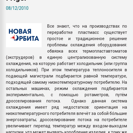
покупка, обмен
08/12/2010
ПЕРЕЙТИ НА 
Все знают, что на производствах по
переработке пластмасс существует
простое и традиционное решение
проблемы охлаждения оборудования:
обвязка всех термопластавтоматов
(экструдеров) в единую централизованную систему
охлаждения, на которую работает холодильник (или группа
холодильников). При этом температура теплоносителя в
подающей магистрали подбирается равной температуре,
подходящей самому низкотемпературному потребителю. На
остальных машинах, режим охлаждения подбирается
экспериментально, с помощью ротаметров, путём
дросселирования потока. Однако данная система
охлаждения имеет ряд недостатков: ориентация на
низкотемпературного потребителя влечёт за собой бóльшие
энергозатраты; дросселирование потока на потребителе
увеличивает перепад температур между входом-выходом
нагрузки, что может вызвать коробление изделия; к тому же