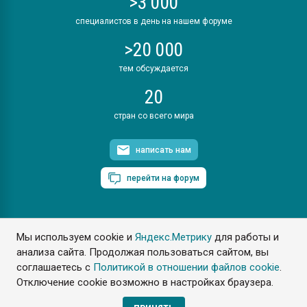
>3 000
специалистов в день на нашем форуме
>20 000
тем обсуждается
20
стран со всего мира
написать нам
перейти на форум
Мы используем cookie и
Яндекс.Метрику
для работы и
ПластЭксперт © 2006. Все права защищены
анализа сайта. Продолжая пользоваться сайтом, вы
Разрешается копирование материалов сайта с обязательной
ссылкой на www.e-plastic.ru
соглашаетесь с
Политикой в отношении файлов cookie
.
Отключение cookie возможно в настройках браузера.
Разработка сайта