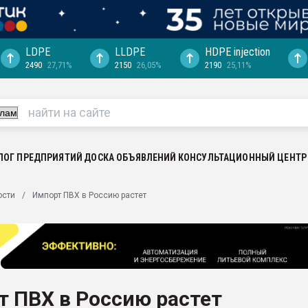
LDPE
LLDPE
HDPE injection
2490
27,71%
2150
26,05%
2190
25,11%
еса -
ината полного
"Ижевскому
ватить рынок
ЛОГ ПРЕДПРИЯТИЙ
ДОСКА ОБЪЯВЛЕНИЙ
КОНСУЛЬТАЦИОННЫЙ ЦЕНТР
ериала
машины:
ости
Импорт ПВХ в Россию растет
, с.-в.
ция выходит на
отке
ь" довольна
 ПВХ в Россию растет
ьном рынке