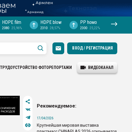
HDPE film
HDPE blow
PP hомо
2080
25,96%
2310
28,57%
2300
25,22%
ВХОД / РЕГИСТРАЦИЯ
ТРУДОУСТРОЙСТВО
ФОТОРЕПОРТАЖИ
ВИДЕОКАНАЛ
Рекомендуемое:
17/04/2026
Крупнейшая мировая выставка
пластмасс CHINAPLAS 2026 открывается