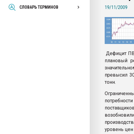
Всё, что касается выду
19/11/2009
СЛОВАРЬ ТЕРМИНОВ
бутылок
ПЕРЕЙТИ НА 
Дефицит ПВХ
плановый р
значительно
превысил 30
тонн.
Ограниченн
потребност
поставщиков
возобновил
производств
уровень цен 