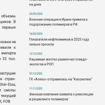
на днях
26/03/2026
 объемы
Военная операция в Иране привела к
щиков. В
подорожанию полимеров в РФ
ы первые
16/03/2026
Показатели нефтехимиков в 2025 году
ановка на
сильно просели
ривели к
 импорта
12/12/2025
е 32 тыс.
Кацевман жестко развенчал псевдо-
экологов и РОП
растущие
01/12/2025
и стран-
ГК «Алеко» отправилась на "Кассиопею"
in-Etsu;
11/11/2025
рт смолы
Финская компания заявила о революции
 текущий
в рециклинге полимеров
, FOB.