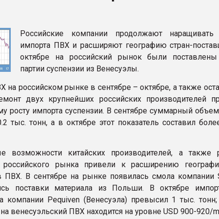
ва ПЭТ
Российские компании продолжают наращивать
ФОРУМ
импорта ПВХ и расширяют географию стран-постав
октябре на российский рынок были поставлен
партии суспензии из Венесуэлы.
 на российском рынке в сентябре – октябре, а также ост
емонт двух крупнейших российских производителей п
му росту импорта суспензии. В сентябре суммарный объем
.2 тыс. тонн, а в октябре этот показатель составил боле
ые возможности китайских производителей, а также 
и российского рынка привели к расширению географи
 ПВХ. В сентябре на рынке появилась смола компании Sh
ись поставки материала из Польши. В октябре импо
а компании Pequiven (Венесуэла) превысил 1 тыс. тонн;
на венесуэльский ПВХ находится на уровне USD 900-920/mt