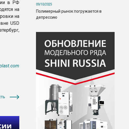
зии в РФ
09/10/2025
дятся на
Полимерный рынок погружается в
ровки на
депрессию
овне USD
тербург,
plast.com
сть