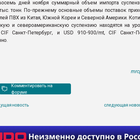
восемь дней ноября суммарный объем импорта суспен
тыс. тонн. По-прежнему основные объемы поставок прихо
лей ПВХ из Китая, Южной Кореи и Северной Америки. Коти
кую и североамериканскую суспензию находятся на ур
 CIF Санкт-Петербург, и USD 910-930/mt, CIF Санкт-Пе
но.
mrc
Комментировать на
форуме
ущая новость
следующая ново