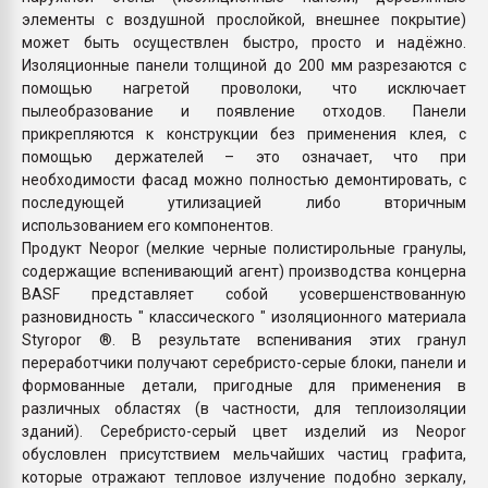
элементы с воздушной прослойкой, внешнее покрытие)
может быть осуществлен быстро, просто и надёжно.
Изоляционные панели толщиной до 200 мм разрезаются с
помощью нагретой проволоки, что исключает
пылеобразование и появление отходов. Панели
прикрепляются к конструкции без применения клея, с
помощью держателей – это означает, что при
необходимости фасад можно полностью демонтировать, с
последующей утилизацией либо вторичным
использованием его компонентов.
Продукт Neopor (мелкие черные полистирольные гранулы,
содержащие вспенивающий агент) производства концерна
BASF представляет собой усовершенствованную
разновидность " классического " изоляционного материала
Styropor ®. В результате вспенивания этих гранул
переработчики получают серебристо-серые блоки, панели и
формованные детали, пригодные для применения в
различных областях (в частности, для теплоизоляции
зданий). Серебристо-серый цвет изделий из Neopor
обусловлен присутствием мельчайших частиц графита,
которые отражают тепловое излучение подобно зеркалу,