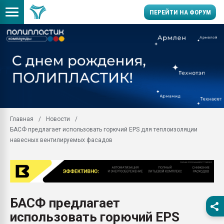
ПЕРЕЙТИ НА ФОРУМ
Продажа готового бизн
производство SPC лам
цикла
29.07.2026 ФРП помог 
заводу пластмасс" зах
ППЭ
Главная
Новости
Помощь в подборе мат
БАСФ предлагает использовать горючий EPS для теплоизоляции
Вакуум-формовочные 
навесных вентилируемых фасадов
ближайшее подмосковье
Подмосковье, Москва
28.07.2026 Автоматиза
первый план в перераб
пластмасс
БАСФ предлагает
28.07.2026 "Техноникол
использовать горючий EPS
ситуацией на строител