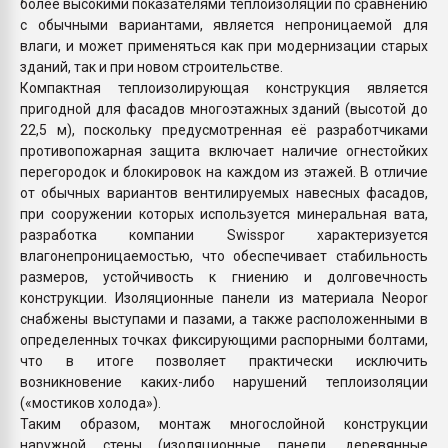
более высокими показателями теплоизоляции по сравнению
с обычными вариантами, является непроницаемой для
влаги, и может применяться как при модернизации старых
зданий, так и при новом строительстве.
Компактная теплоизолирующая конструкция является
пригодной для фасадов многоэтажных зданий (высотой до
22,5 м), поскольку предусмотренная её разработчиками
противопожарная защита включает наличие огнестойких
перегородок и блокировок на каждом из этажей. В отличие
от обычных вариантов вентилируемых навесных фасадов,
при сооружении которых используется минеральная вата,
разработка компании Swisspor характеризуется
влагонепроницаемостью, что обеспечивает стабильность
размеров, устойчивость к гниению и долговечность
конструкции. Изоляционные панели из материала Neopor
снабжены выступами и пазами, а также расположенными в
определенных точках фиксирующими распорными болтами,
что в итоге позволяет практически исключить
возникновение каких-либо нарушений теплоизоляции
(«мостиков холода»).
Таким образом, монтаж многослойной конструкции
наружной стены (изоляционные панели, деревянные