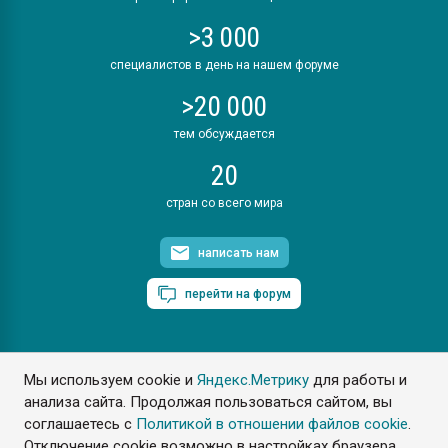
>3 000
специалистов в день на нашем форуме
>20 000
тем обсуждается
20
стран со всего мира
написать нам
перейти на форум
Мы используем cookie и
Яндекс.Метрику
для работы и
ПластЭксперт © 2006. Все права защищены
анализа сайта. Продолжая пользоваться сайтом, вы
Разрешается копирование материалов сайта с обязательной
ссылкой на www.e-plastic.ru
соглашаетесь с
Политикой в отношении файлов cookie
.
Отключение cookie возможно в настройках браузера.
Разработка сайта