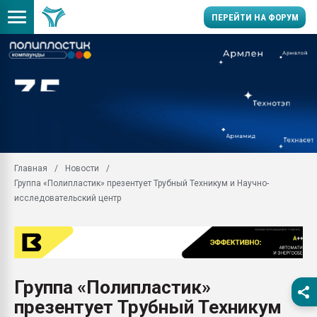
ПЕРЕЙТИ НА ФОРУМ
Продажа готового бизн
производство SPC лам
цикла
29.07.2026 ФРП помог 
заводу пластмасс" зах
ППЭ
Главная
Новости
Помощь в подборе мат
Группа «Полипластик» презентует Трубный Техникум и Научно-
Вакуум-формовочные 
исследовательский центр
ближайшее подмосковье
Подмосковье, Москва
28.07.2026 Автоматиза
первый план в перераб
пластмасс
Группа «Полипластик»
28.07.2026 "Техноникол
презентует Трубный Техникум
ситуацией на строител