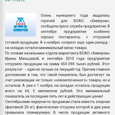
пластмасс
28.07.2026 "Техноникол
Осень нынешнего года выдалась
ситуацией на строител
горячей для ВОАО «Химпром»,
сообщила пресс-служба предприятия. В
сентябре предприятие особенно
ПЕРЕЙТИ НА 
хорошо постаралось с отгрузкой
готовой продукции. А к ноябрю «созрел» еще один рекорд -
на складах остался минимальный запас товара.
По словам начальника отдела маркетинга ВОАО «Химпром»
Ирины Мальцевой, в сентябре 2010 года предприятие
отгрузило продукции на сумму 454 094 тысяч рублей. Этот
результат -- один из лучших за текущий год. Причем главное
достижение в том, что такой показатель был достигнут за
счет реализации не только «новоиспеченного» товара, но и
остатков. А уже к 1 ноября, на складах осталось продукции
всего на 64, 5 миллионов рублей. Это минимальный
показатель за последние пять лет в действующих ценах!
Сентябрьским лидером по продажам стала известь хлорная
(фасовкой 20 кг), фактическая отгрузка которой в два раза
превысила планируемую. В числе продукции активного