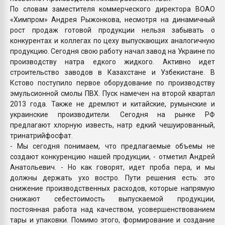
По словам заместителя коммерческого директора ВОАО
«Химпром» Андрея Рыжонкова, несмотря на динамичный
рост продаж готовой продукции нельзя забывать о
конкурентах и коллегах по цеху выпускающих аналогичную
продукцию. Сегодня свою работу начал завод на Украине по
производству натра едкого жидкого. Активно идет
строительство заводов в Казахстане и Узбекистане. В
Кстово поступило первое оборудование по производству
эмульсионной смолы ПВХ. Пуск намечен на второй квартал
2013 года. Также не дремлют и китайские, румынские и
украинские производители. Сегодня на рынке РФ
предлагают хлорную известь, натр едкий чешуированный,
тринатрийфосфат.
- Мы сегодня понимаем, что предлагаемые объемы не
создают конкуренцию нашей продукции, - отметил Андрей
Анатольевич. - Но как говорят, идет проба пера, и мы
должны держать ухо востро. Пути решения есть: это
снижение производственных расходов, которые напрямую
снижают себестоимость выпускаемой продукции,
постоянная работа над качеством, усовершенствованием
тары и упаковки. Помимо этого, формирование и создание