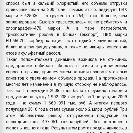
спроса был и кальций хлористый, его объемы отгрузки
превысили план на 300 тонн. Помимо этого, лидирует ПВХ
марки Е-6250Ж -- отгружено на 264,9 тонн больше, чем
запланировано. Быстро «разъехались» по потребителям и
хлорпарафин-470 марки А в таре потребителя,
трихлорэтилен розлив в бочках (экспорт), ПВХ марки
ЕП-6602С, карбид кальция, натр едкий чешуированный,
белизна дезинфицирующая, а также неликвиды: известняк
отсев и сульфатный рассол.
Такая положительная динамика возникла не стихийно,
предприятие набирает обороты в связи с увеличением
спроса на рынке, привлечением новых и возвратом старых
клиентов с увеличением объемов продаж. На протяжении
многих лет изменений в лучшую сторону не наблюдалось.
Так, за 1 полугодие 2008 года было отгружено товарной
продукции на сумму 1 902 908 тыс. руб., за 1 полугодие 2009
года - на сумму 1 669 091 тыс. руб. А итогом первого
полугодия 2010 года стала сумма около 2 млрд. рублей При
этом абсолютный рекорд отгруженной продукции за
последние годы - 497 051 тысяча рублей -- был поставлен в
июле нынешнего года. Результатом роста продаж явилось, в