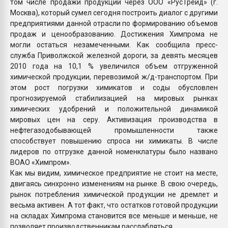
том числе продажи продукции через ООО «РусТрейд» (г.
Москва), который сумел сегодня построить диалог с другими
предприятиями данной отрасли по формированию объемов
продаж и ценообразованию. Достижения Химпрома не
могли остаться незамеченными. Как сообщила пресс-
служба Приволжской железной дороги, за девять месяцев
2010 года на 10,1 % увеличился объем отгруженной
химической продукции, перевозимой ж/д-транспортом. При
этом рост погрузки химикатов и соды обусловлен
прогнозируемой стабилизацией на мировых рынках
химических удобрений и положительной динамикой
мировых цен на серу. Активизация производства в
нефтегазодобывающей промышленности также
способствует повышению спроса ни химикаты. В числе
лидеров по отгрузке данной номенклатуры было названо
ВОАО «Химпром».
Как мы видим, химическое предприятие не стоит на месте,
двигаясь синхронно изменениям на рынке. В свою очередь,
рынок потребления химической продукции не дремлет и
весьма активен. А тот факт, что остатков готовой продукции
на складах Химпрома становится все меньше и меньше, не
позволяет производственникам расслабляться.