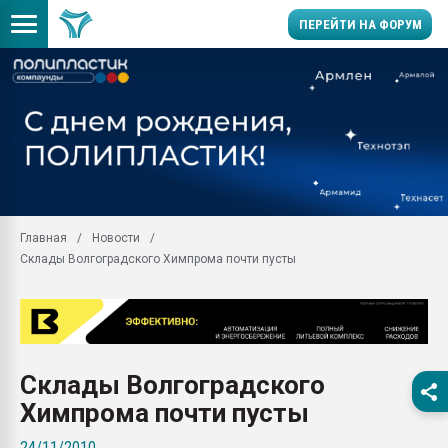
ПЕРЕЙТИ НА ФОРУМ
11.09.2020 Нанотрубки
универсальны, что рос
умельцы изготовили м
колонок полностью из 
Продажа готового бизн
производство SPC лам
цикла
Главная
Новости
Склады Волгоградского Химпрома почти пусты
29.07.2026 ФРП помог 
заводу пластмасс" зах
ППЭ
Помощь в подборе мат
Вакуум-формовочные 
Склады Волгоградского
ближайшее подмосковье
Подмосковье, Москва
Химпрома почти пусты
28.07.2026 Автоматиза
24/11/2010
первый план в перераб