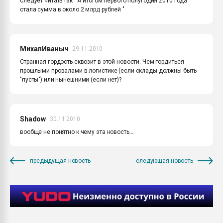
следует читать так " А итогом первого полугодия 2010 года
стала сумма в около 2 млрд рублей "
МихалИваныч
29.11.2010
Странная гордость сквозит в этой новости. Чем гордиться -
прошлыми провалами в логистике (если склады должны быть
"пусты") или нынешними (если нет)?
Shadow
30.11.2010
вообще не понятно к чему эта новость....
предыдущая новость
следующая новость