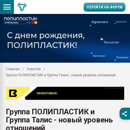
ПЕРЕЙТИ НА ФОРУМ
Продажа готового бизн
производство SPC лам
цикла
29.07.2026 ФРП помог 
заводу пластмасс" зах
ППЭ
Главная
Новости
Помощь в подборе мат
Группа ПОЛИПЛАСТИК и Группа Талис - новый уровень отношений
Вакуум-формовочные 
ближайшее подмосковье
Подмосковье, Москва
28.07.2026 Автоматиза
первый план в перераб
Группа ПОЛИПЛАСТИК и
пластмасс
Группа Талис - новый уровень
28.07.2026 "Техноникол
ситуацией на строител
отношений