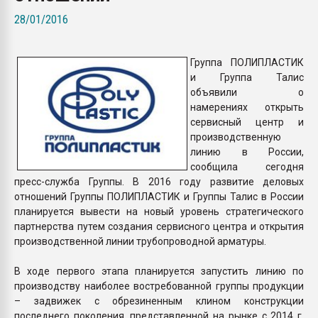
Всё, что касается выду
28/01/2016
бутылок
Группа ПОЛИПЛАСТИК
ПЕРЕЙТИ НА 
и Группа Талис
объявили о
намерениях открыть
сервисный центр и
производственную
линию в России,
сообщила сегодня
пресс-служба Группы. В 2016 году развитие деловых
отношений Группы ПОЛИПЛАСТИК и Группы Талис в России
планируется вывести на новый уровень стратегического
партнерства путем создания сервисного центра и открытия
производственной линии трубопроводной арматуры.
В ходе первого этапа планируется запустить линию по
производству наиболее востребованной группы продукции
– задвижек с обрезиненным клином конструкции
последнего поколения, представленной на рынке с 2014 г.