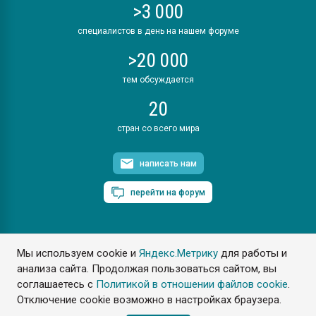
>3 000
специалистов в день на нашем форуме
>20 000
тем обсуждается
20
стран со всего мира
написать нам
перейти на форум
Мы используем cookie и
Яндекс.Метрику
для работы и
ПластЭксперт © 2006. Все права защищены
анализа сайта. Продолжая пользоваться сайтом, вы
Разрешается копирование материалов сайта с обязательной
ссылкой на www.e-plastic.ru
соглашаетесь с
Политикой в отношении файлов cookie
.
Отключение cookie возможно в настройках браузера.
Разработка сайта