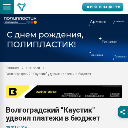
ПЕРЕЙТИ НА ФОРУМ
Продажа готового бизн
производство SPC лам
цикла
29.07.2026 ФРП помог 
заводу пластмасс" зах
ППЭ
Главная
Новости
Помощь в подборе мат
Волгоградский "Каустик" удвоил платежи в бюджет
Вакуум-формовочные 
ближайшее подмосковье
Подмосковье, Москва
28.07.2026 Автоматиза
первый план в перераб
Волгоградский "Каустик"
пластмасс
удвоил платежи в бюджет
28.07.2026 "Техноникол
ситуацией на строител
28/01/2016