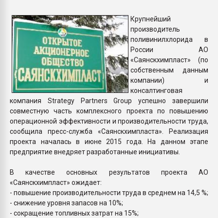
Всё, что касается выду
бутылок
Крупнейший
производитель
поливинилхлорида в
ПЕРЕЙТИ НА 
России АО
«Саянскхимпласт» (по
собственным данным
компании) и
консалтинговая
компания Strategy Partners Group успешно завершили
совместную часть комплексного проекта по повышению
операционной эффективности и производительности труда,
сообщила пресс-служба «Саянскхимпласта». Реализация
проекта началась в июне 2015 года. На данном этапе
предприятие внедряет разработанные инициативы.
В качестве основных результатов проекта АО
«Саянскхимпласт» ожидает:
- повышение производительности труда в среднем на 14,5 %;
- снижение уровня запасов на 10%;
- сокращение топливных затрат на 15%;