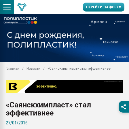
ПЕРЕЙТИ НА ФОРУМ
Продажа готового бизн
производство SPC лам
цикла
29.07.2026 ФРП помог 
заводу пластмасс" зах
ППЭ
Главная
Новости
«Саянскхимпласт» стал эффективнее
Помощь в подборе мат
Вакуум-формовочные 
ближайшее подмосковье
Подмосковье, Москва
28.07.2026 Автоматиза
«Саянскхимпласт» стал
первый план в перераб
пластмасс
эффективнее
28.07.2026 "Техноникол
27/01/2016
ситуацией на строител