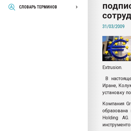
подпи
Всё, что касается выду
СЛОВАРЬ ТЕРМИНОВ
бутылок
сотру
31/03/2009
ПЕРЕЙТИ НА 
Extrusion.
В настояще
Иране, Колу
установку п
Компания Gr
образована 
Holding AG
инструменто