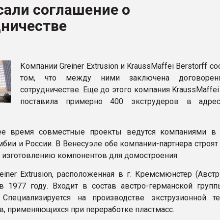
сали соглашение о
ва ПЭТ
дничестве
ФОРУМ
Компании Greiner Extrusion и KraussMaffei Berstorff с
том, что между ними заключена договорен
сотрудничестве. Еще до этого компания KraussMaffei 
поставила примерно 400 экструдеров в адрес
е время совместные проекты ведутся компаниями в 
мбии и России. В Венесуэле обе компании-партнера строя
о изготовлению компонентов для домостроения.
einer Extrusion, расположенная в г. Кремсмюнстер (Авст
в 1977 году. Входит в состав австро-германской группы
. Специализируется на производстве экструзионной т
в, применяющихся при переработке пластмасс.