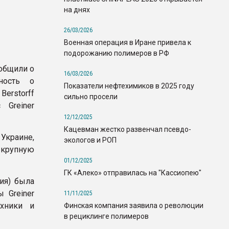
на днях
26/03/2026
Военная операция в Иране привела к
подорожанию полимеров в РФ
ообщили о
16/03/2026
ность о
Показатели нефтехимиков в 2025 году
Berstorff
сильно просели
 Greiner
12/12/2025
Кацевман жестко развенчал псевдо-
Украине,
экологов и РОП
т крупную
01/12/2025
ГК «Алеко» отправилась на "Кассиопею"
рия) была
 Greiner
11/11/2025
ехники и
Финская компания заявила о революции
в рециклинге полимеров