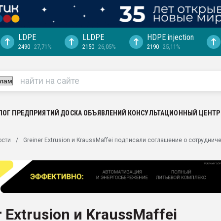
LDPE
LLDPE
HDPE injection
2490
27,71%
2150
26,05%
2190
25,11%
еса -
ината полного
"Ижевскому
ватить рынок
ЛОГ ПРЕДПРИЯТИЙ
ДОСКА ОБЪЯВЛЕНИЙ
КОНСУЛЬТАЦИОННЫЙ ЦЕНТР
ериала
машины:
ости
Greiner Extrusion и KraussMaffei подписали соглашение о сотруднич
, с.-в.
ция выходит на
отке
ь" довольна
r Extrusion и KraussMaffei
ьном рынке