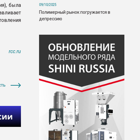
ия), была
09/10/2025
Полимерный рынок погружается в
авливает
депрессию
товления
rcc.ru
сть