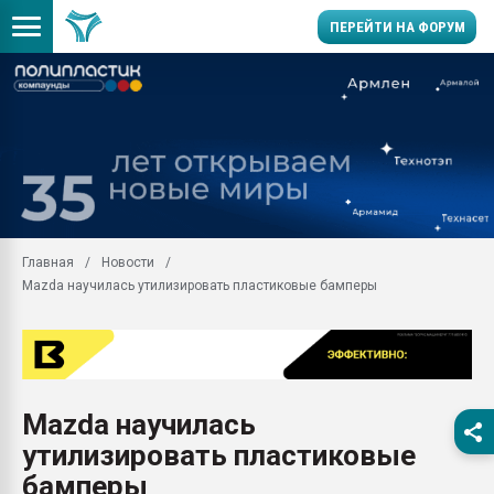
ПЕРЕЙТИ НА ФОРУМ
Продажа готового бизн
производство SPC лам
цикла
29.07.2026 ФРП помог 
заводу пластмасс" зах
ППЭ
Главная
Новости
Помощь в подборе мат
Mazda научилась утилизировать пластиковые бамперы
Вакуум-формовочные 
ближайшее подмосковье
Подмосковье, Москва
28.07.2026 Автоматиза
первый план в перераб
Mazda научилась
пластмасс
утилизировать пластиковые
28.07.2026 "Техноникол
ситуацией на строител
бамперы