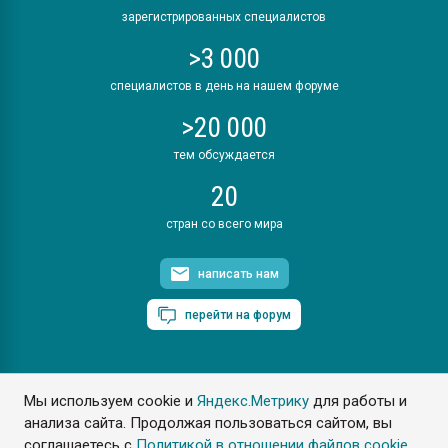
зарегистрированных специалистов
>3 000
специалистов в день на нашем форуме
>20 000
тем обсуждается
20
стран со всего мира
написать нам
перейти на форум
Мы используем cookie и
Яндекс.Метрику
для работы и
ПластЭксперт © 2006. Все права защищены
анализа сайта. Продолжая пользоваться сайтом, вы
Разрешается копирование материалов сайта с обязательной
ссылкой на www.e-plastic.ru
соглашаетесь с
Политикой в отношении файлов cookie
.