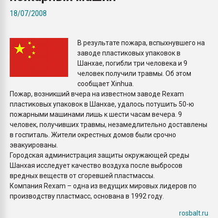
пластмасс
18/07/2008
28.07.2026 "Техноникол
ситуацией на строител
В результате пожара, вспыхнувшего на
заводе пластиковых упаковок в
ПЕРЕЙТИ НА 
Шанхае, погибли три человека и 9
человек получили травмы. Об этом
сообщает Xinhua.
Пожар, возникший вчера на известном заводе Rexam
пластиковых упаковок в Шанхае, удалось потушить 50-ю
пожарными машинами лишь к шести часам вечера. 9
человек, получивших травмы, незамедлительно доставлены
в госпиталь. Жители окрестных домов были срочно
эвакуированы.
Городская администрация защиты окружающей среды
Шанхая исследует качество воздуха после выбросов
вредных веществ от сгоревшей пластмассы.
Компания Rexam – одна из ведущих мировых лидеров по
производству пластмасс, основана в 1992 году.
rosbalt.ru