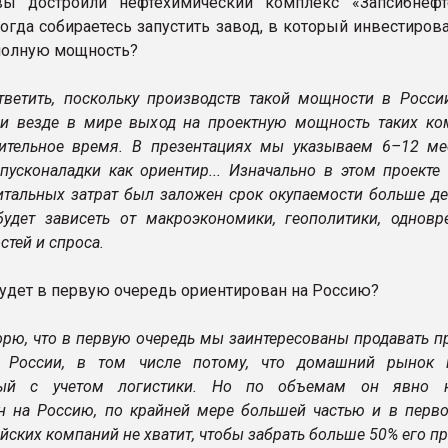
ы достроили нефтехимический комплекс «Запсибнеф
Когда собираетесь запустить завод, в который инвестиров
 полную мощность?
ветить, поскольку производств такой мощности в Росси
 и везде в мире выход на проектную мощность таких ко
ительное время. В презентациях мы указываем 6–12 ме
пусконаладки как ориентир... Изначально в этом проекте
итальных затрат был заложен срок окупаемости больше де
удет зависеть от макроэкономики, геополитики, одновр
тей и спроса.
будет в первую очередь ориентирован на Россию?
ворю, что в первую очередь мы заинтересованы продавать 
в России, в том числе потому, что домашний рынок 
ый с учетом логистики. Но по объемам он явно н
н на Россию, по крайней мере большей частью и в перво
йских компаний не хватит, чтобы забрать больше 50% его пр