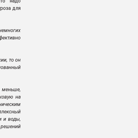
то надо
гроза для
 немногих
ективно
ии, то он
нованный
 меньше,
ковую на
ническим
плексный
и и воды,
х решений