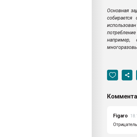
Основная за
собирается 
использова
потребление
например,
многоразовы
Коммента
Figaro
18.
Отрицательн