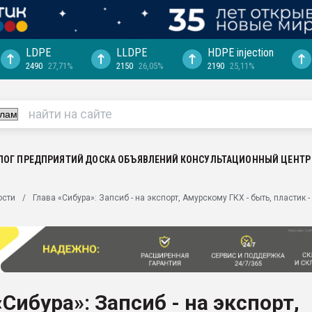
LDPE
LLDPE
HDPE injection
2490
27,71%
2150
26,05%
2190
25,11%
ериала
машины:
, с.-в.
ция выходит на
отке
ЛОГ ПРЕДПРИЯТИЙ
ДОСКА ОБЪЯВЛЕНИЙ
КОНСУЛЬТАЦИОННЫЙ ЦЕНТР
ь" довольна
ости
Глава «Сибура»: Запсиб - на экспорт, Амурскому ГКХ - быть, пластик 
ьном рынке
ва ПЭТ
пуансона для
я
«Сибура»: Запсиб - на экспорт,
зиция
ластика