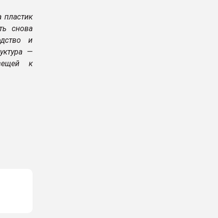
а пластик
ть снова
одство и
уктура —
вещей к