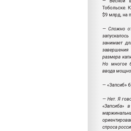
— Весной в
Тобольске. 
$9 млрд, на
— Сложно от
запускалось
занимает дл
завершения 
размера кап
Но многое б
ввода мощнос
— «Запсиб» 
— Нет. Я го
«Запсиба» 
маржинальн
ориентирова
спроса росси