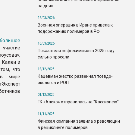
на днях
26/03/2026
Военная операция в Иране привела к
подорожанию полимеров в РФ
большое
16/03/2026
 участие
Показатели нефтехимиков в 2025 году
сова»,
сильно просели
у Калви и
том, что
12/12/2025
Кацевман жестко развенчал псевдо-
 в мире
экологов и РОП
Эксперт
ботчиков
01/12/2025
ГК «Алеко» отправилась на "Кассиопею"
11/11/2025
Финская компания заявила о революции
в рециклинге полимеров