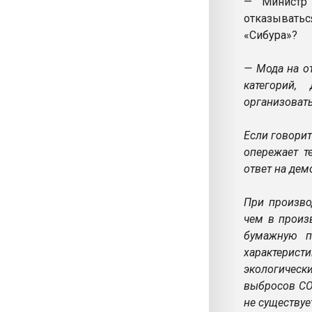
— Министр 
отказываться
«Сибура»?
— Мода на о
категорий,
организовать
Если говорит
опережает т
ответ на дем
При произво
чем в произ
бумажную п
характерис
экологическ
выбросов CO2
не существуе