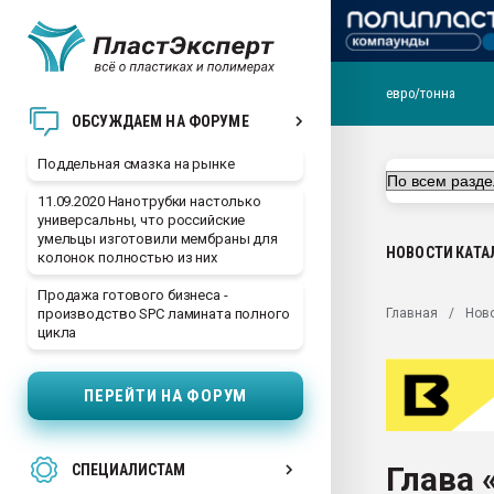
евро/тонна
Помощь в подборе мат
ОБСУЖДАЕМ НА ФОРУМЕ
Вакуум-формовочные 
Поддельная смазка на рынке
ближайшее подмосковье
Подмосковье, Москва
11.09.2020 Нанотрубки настолько
универсальны, что российские
28.07.2026 Автоматиза
умельцы изготовили мембраны для
первый план в перераб
НОВОСТИ
КАТА
колонок полностью из них
пластмасс
Продажа готового бизнеса -
28.07.2026 "Техноникол
Главная
Нов
производство SPC ламината полного
ситуацией на строител
цикла
Всё, что касается выду
бутылок
ПЕРЕЙТИ НА ФОРУМ
Материал поверхности 
вакуумного формовани
Глава 
СПЕЦИАЛИСТАМ
Продам отходы Компо
поликарбоната и АБС-п