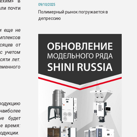
техим» в
09/10/2025
али почти
Полимерный рынок погружается в
депрессию
и еще не
мплексов
сяцев от
 с учетом
сяти лет.
еменного
продукцию
наиболее
е будет
е время:
одукции.