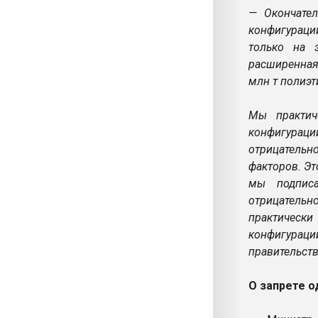
— Окончател
конфигураци
только на э
расширенная,
млн т полиэт
Мы практич
конфигураци
отрицательн
факторов. Эт
мы подписа
отрицатель
практическ
конфигураци
правительств
О запрете о