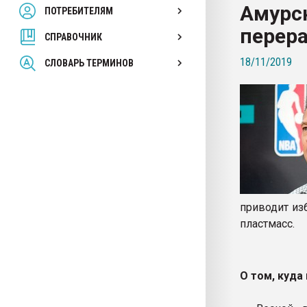
Амурск
ПОТРЕБИТЕЛЯМ
Armaloy PC/ABS-1IM че
перер
СПРАВОЧНИК
ПЕРЕЙТИ НА 
18/11/2019
СЛОВАРЬ ТЕРМИНОВ
приводит из
пластмасс.
О том, куда