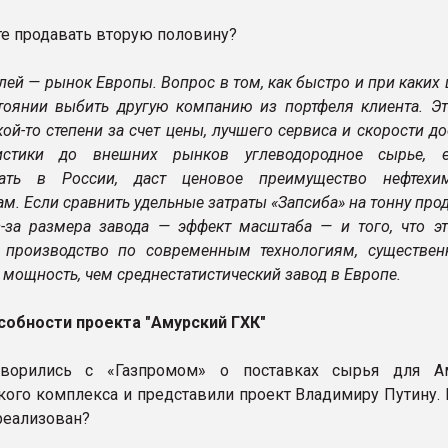
те продавать вторую половину?
лей — рынок Европы. Вопрос в том, как быстро и при каких
тоянии выбить другую компанию из портфеля клиента. Э
кой-то степени за счет цены, лучшего сервиса и скорости до
истики до внешних рынков углеводородное сырье, 
вать в России, даст ценовое преимущество нефтехи
м. Если сравнить удельные затраты «Запсиба» на тонну прод
-за размера завода — эффект масштаба — и того, что эт
 производство по современным технологиям, существен
мощность, чем среднестатистический завод в Европе.
обности проекта "Амурский ГХК"
орились с «Газпромом» о поставках сырья для Ам
кого комплекса и представили проект Владимиру Путину. 
 реализован?