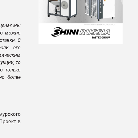
 ценах мы
то можно
ставки. С
если его
мическим
укции, то
о только
но более
урского
Проект в