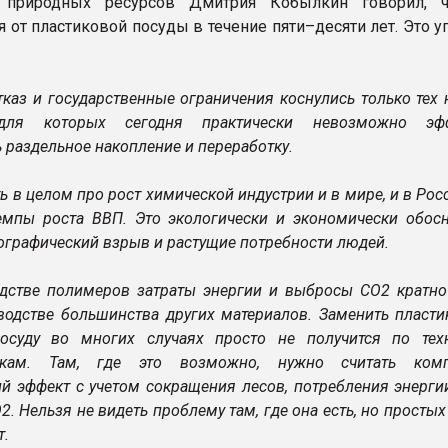
природных ресурсов Дмитрия Кобылкин говорил, ч
 от пластиковой посуды в течение пяти–десяти лет. Это у
тказ и государственные ограничения коснулись только тех
 для которых сегодня практически невозможно эфф
 раздельное накопление и переработку.
ь в целом про рост химической индустрии и в мире, и в Росс
емпы роста ВВП. Это экологически и экономически обос
ографический взрыв и растущие потребности людей.
дстве полимеров затраты энергии и выбросы СО2 кратно
водстве большинства других материалов. Заменить пласти
осуду во многих случаях просто не получится по тех
тикам. Там, где это возможно, нужно считать ком
ий эффект с учетом сокращения лесов, потребления энерги
. Нельзя не видеть проблему там, где она есть, но просты
т.