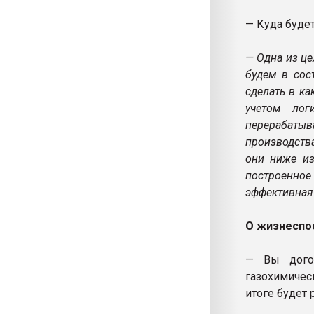
— Куда буде
— Одна из це
будем в сос
сделать в ка
учетом лог
перерабаты
производства
они ниже из
построенное
эффективная 
О жизнеспос
— Вы догов
газохимичес
итоге будет