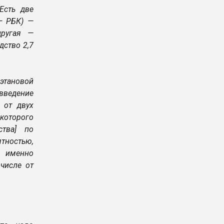
Есть две
— РБК) —
другая —
дство 2,7
этановой
введение
 от двух
 которого
ства] по
тностью,
й именно
числе от