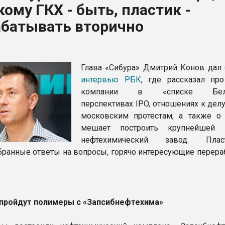
ому ГКХ - быть, пластик -
рный цвет
абатывать вторично
ФОРУМ
Глава «Сибура» Дмитрий Конов дал
интервью РБК
, где рассказал про
компании в «списке Белоу
перспективах IPO, отношениях к дел
московским протестам, а также о 
мешает построить крупнейшей
нефтехимический завод. Пласт
бранные ответы на вопросы, горячо интересующие перера
 пройдут полимеры с «Запсибнефтехима»