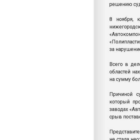
решению суд
8 ноября,
нижегородск
«Автокомп
«Полипласти
за нарушени
Всего в дел
областей на
на сумму бол
Причиной с
который пр
заводах «Ав
срыв постав
Представите
не стала не