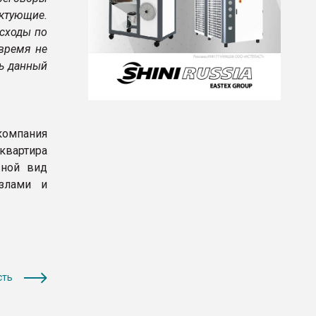
тующие.
сходы по
время не
ь данный
компания
квартира
вной вид
узлами и
сть