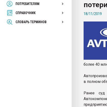
потери
ПОТРЕБИТЕЛЯМ
Armaloy PC/ABS-1IM че
СПРАВОЧНИК
18/11/2019
ПЕРЕЙТИ НА 
СЛОВАРЬ ТЕРМИНОВ
более 40 млн
Автопроизво
в полном об
Ранее суд
Автокомпо
предприятию