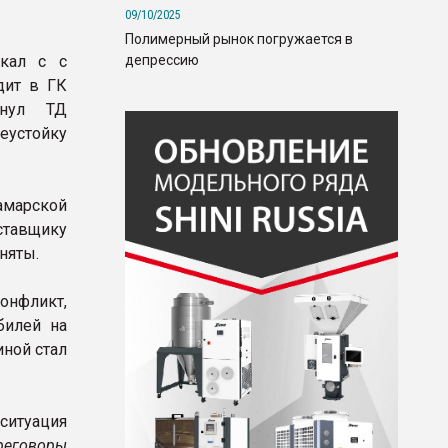
09/10/2025
Полимерный рынок погружается в
депрессию
скал с с
дит в ГК
инул ТД
еустойку
амарской
ставщику
няты.
онфликт,
билей на
иной стал
ситуация
ереговоры