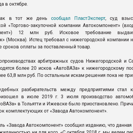
а в октябре.
 как в тот же день
сообщал ПластЭксперт
, суд взы
ой «Торгово-закупочной компании Автокомпонент» (вхо
онент») 12 млн руб. Исковое требование выдв
к» (Москва). Истец требовал с нижегородской компании н
е сроков оплаты за поставленный товар.
опроизводствах арбитражных судов Нижегородской и С
ходятся более 20 исков «АвтоВАЗа» к нижегородскому по
ее 63,8 млн руб. По остальным искам решения пока не при
удебных разбирательств между предприятиями стал к
оизошел в июле 2019 г. 3 июля производство автомо
тоВАЗа» в Тольятти и Ижевске было приостановлено. Прич
ок комплектующих от «Завода Автокомпонент».
ль «Завода Автокомпонент» сообщил изданию, что данная 
ожиданностью ни для кого.
«С октября 2018 г. мы ведем п