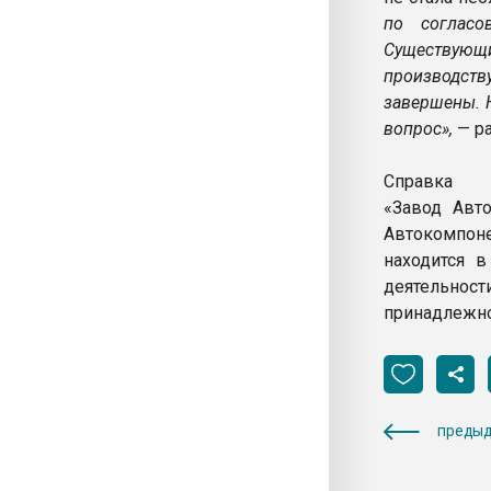
по согласо
Существующи
производств
завершены. 
вопрос»,
— ра
Справка
«Завод Авт
Автокомпоне
находится в
деятельнос
принадлежнос
предыд