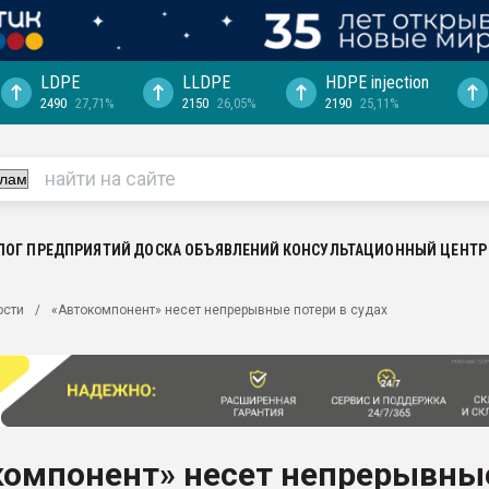
LDPE
LLDPE
HDPE injection
2490
27,71%
2150
26,05%
2190
25,11%
ериала
машины:
, с.-в.
ция выходит на
отке
ЛОГ ПРЕДПРИЯТИЙ
ДОСКА ОБЪЯВЛЕНИЙ
КОНСУЛЬТАЦИОННЫЙ ЦЕНТР
ь" довольна
ости
«Автокомпонент» несет непрерывные потери в судах
ьном рынке
ва ПЭТ
пуансона для
я
компонент» несет непрерывны
зиция
ластика