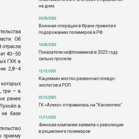
на днях
26/03/2026
Военная операция в Иране привела к
ельства
подорожанию полимеров в РФ
асти. Об
16/03/2026
й отрасли
Показатели нефтехимиков в 2025 году
вит 40–50
сильно просели
мых ГХК в
не 2,8–4
12/12/2025
Кацевман жестко развенчал псевдо-
 которых
экологов и РОП
, три — в
01/12/2025
ые ранее
ГК «Алеко» отправилась на "Кассиопею"
 Лукойл в
 на базе
11/11/2025
Финская компания заявила о революции
тельство
в рециклинге полимеров
о приему