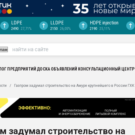
LDPE
LLDPE
HDPE injection
2490
27,71%
2150
26,05%
2190
25,11%
"Ижевскому
ватить рынок
ериала
машины:
, с.-в.
ЛОГ ПРЕДПРИЯТИЙ
ДОСКА ОБЪЯВЛЕНИЙ
КОНСУЛЬТАЦИОННЫЙ ЦЕНТР
ция выходит на
ости
Газпром задумал строительство на Амуре крупнейшего в России ГХК
отке
ь" довольна
ьном рынке
ва ПЭТ
м задумал строительство на
пуансона для