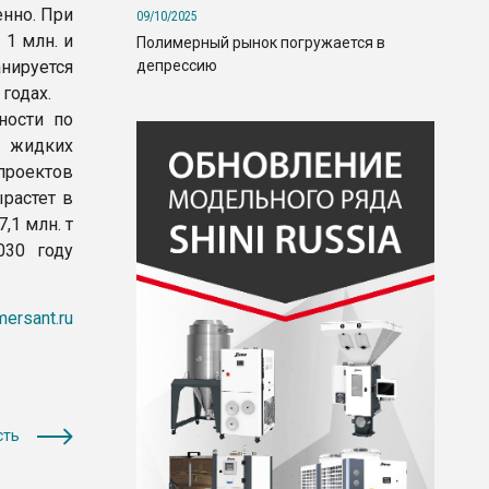
енно. При
09/10/2025
 1 млн. и
Полимерный рынок погружается в
депрессию
нируется
годах.
ности по
 жидких
проектов
ырастет в
,1 млн. т
030 году
ersant.ru
сть