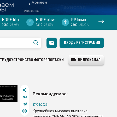
HDPE film
HDPE blow
PP hомо
2080
25,96%
2310
28,57%
2300
25,22%
ВХОД / РЕГИСТРАЦИЯ
ТРУДОУСТРОЙСТВО
ФОТОРЕПОРТАЖИ
ВИДЕОКАНАЛ
Рекомендуемое:
17/04/2026
Крупнейшая мировая выставка
пластмасс CHINAPLAS 2026 открывается