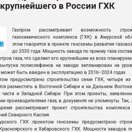
крупнейшего в России ГХК
я
ФОРУМ
Газпром рассматривает возможность строит
газохимического комплекса (ГХК) в Амурской обл
этом говорится в проекте генсхемы развития газово
до 2030 года. Мощность завода по приему газа соста
етров газа, что сделает его крупнейшим из всех планируе
ыпуска полиолефинов на заводе запланирован на уров
д может быть введен в эксплуатацию в 2016–2024 годах.
том предусмотрено строительство семи ГХК, четыре из
тся разместить в Восточной Сибири и на Дальнем Востоке
 части и Западной Сибири. При этом проекты, заявленн
и производителями газа, в документе не упомянуты. Так,
время рассматривает проект строительства комплекса
ий Северного Каспия.
рского ГХК проектом генсхемы предусмотрено строи
 Красноярского и Хабаровского ГХК. Мощности заводов п