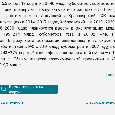
т 5,5 млрд., 12 млрд. и 30–40 млрд. кубометров соответств
ефины планируется выпускать на всех заводах — 500 тыс.,
. т соответственно. Иркутский и Красноярский ГХК пла
плуатацию в 2014–2017 годах, Хабаровский — в 2013–2020 
8–2030 годах планируется ввести в эксплуатацию мощ
е 195–234 млрд. кубометров газа и 26–32 млн. т
ов. В результате реализации заявленных в генсхеме 
аботки газа в РФ с 70,9 млрд. кубометров в 2007 году в
 243–275, переработки нефтегазоконденсатной смеси — с 17
лн. т. Объем выпуска газохимической продукции к 2
–9,7 млн. т.
komm
Комментировать на
форуме
ущая новость
следующая ново