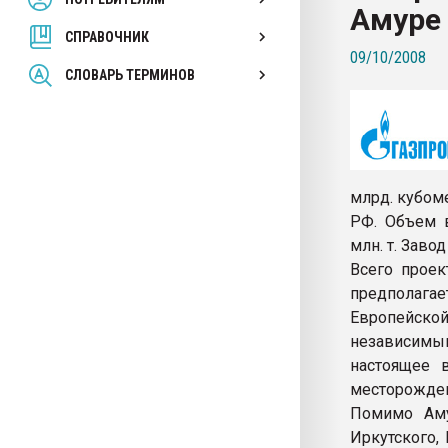
Амуре 
вакуумного формовани
СПРАВОЧНИК
09/10/2008
ПЕРЕЙТИ НА 
СЛОВАРЬ ТЕРМИНОВ
млрд. кубом
РФ. Объем в
млн. т. Заво
Всего проек
предполагае
Европейской
независимым
настоящее 
месторожден
Помимо Аму
Иркутского,