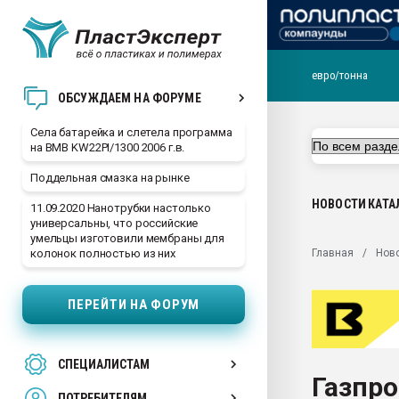
евро/тонна
29.07.2026 ФРП помог 
ОБСУЖДАЕМ НА ФОРУМЕ
заводу пластмасс" зах
ППЭ
Села батарейка и слетела программа
на BMB KW22PI/1300 2006 г.в.
Помощь в подборе мат
Поддельная смазка на рынке
Вакуум-формовочные 
ближайшее подмосковье
НОВОСТИ
КАТА
11.09.2020 Нанотрубки настолько
Подмосковье, Москва
универсальны, что российские
умельцы изготовили мембраны для
28.07.2026 Автоматиза
Главная
Нов
колонок полностью из них
первый план в перераб
пластмасс
ПЕРЕЙТИ НА ФОРУМ
28.07.2026 "Техноникол
ситуацией на строител
Всё, что касается выду
СПЕЦИАЛИСТАМ
бутылок
Газпро
ПОТРЕБИТЕЛЯМ
Материал поверхности 