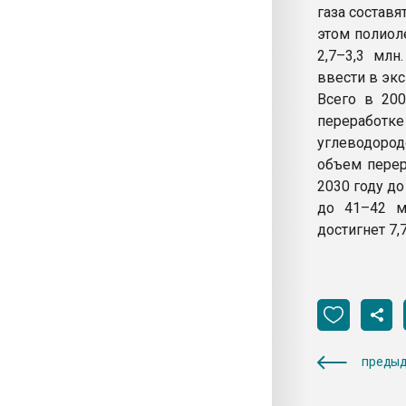
газа составя
этом полиол
2,7–3,3 млн
ввести в экс
Всего в 200
переработк
углеводород
объем перер
2030 году до
до 41–42 м
достигнет 7,7
предыд