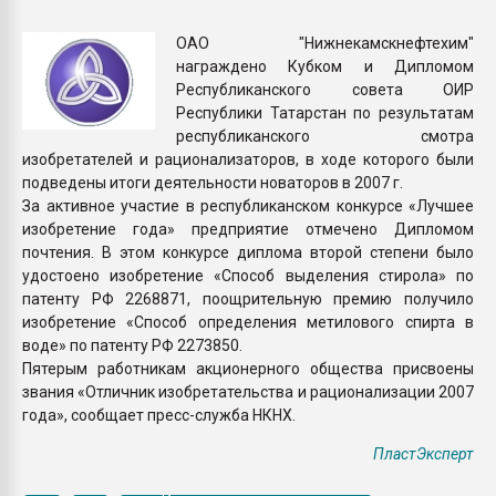
Armaloy PC/ABS-1IM че
ОАО "Нижнекамскнефтехим"
награждено Кубком и Дипломом
ПЕРЕЙТИ НА 
Республиканского совета ОИР
Республики Татарстан по результатам
республиканского смотра
изобретателей и рационализаторов, в ходе которого были
подведены итоги деятельности новаторов в 2007 г.
За активное участие в республиканском конкурсе «Лучшее
изобретение года» предприятие отмечено Дипломом
почтения. В этом конкурсе диплома второй степени было
удостоено изобретение «Способ выделения стирола» по
патенту РФ 2268871, поощрительную премию получило
изобретение «Способ определения метилового спирта в
воде» по патенту РФ 2273850.
Пятерым работникам акционерного общества присвоены
звания «Отличник изобретательства и рационализации 2007
года», сообщает пресс-служба НКНХ.
ПластЭксперт