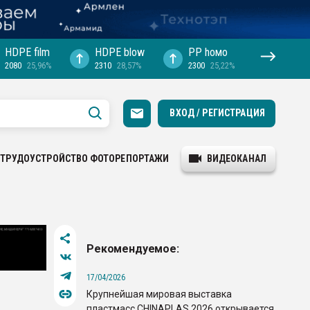
HDPE film
HDPE blow
PP hомо
2080
25,96%
2310
28,57%
2300
25,22%
ВХОД / РЕГИСТРАЦИЯ
ТРУДОУСТРОЙСТВО
ФОТОРЕПОРТАЖИ
ВИДЕОКАНАЛ
Рекомендуемое:
17/04/2026
Крупнейшая мировая выставка
пластмасс CHINAPLAS 2026 открывается