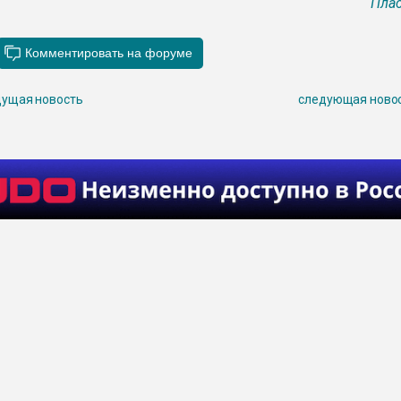
Плас
ущая новость
следующая ново