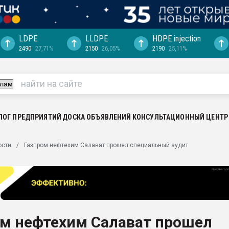
LDPE
LLDPE
HDPE injection
2490
27,71%
2150
26,05%
2190
25,11%
еса -
ината полного
"Ижевскому
ватить рынок
ЛОГ ПРЕДПРИЯТИЙ
ДОСКА ОБЪЯВЛЕНИЙ
КОНСУЛЬТАЦИОННЫЙ ЦЕНТР
ериала
машины:
ости
Газпром нефтехим Салават прошел специальный аудит
, с.-в.
ция выходит на
отке
ь" довольна
ом нефтехим Салават прошел
ьном рынке