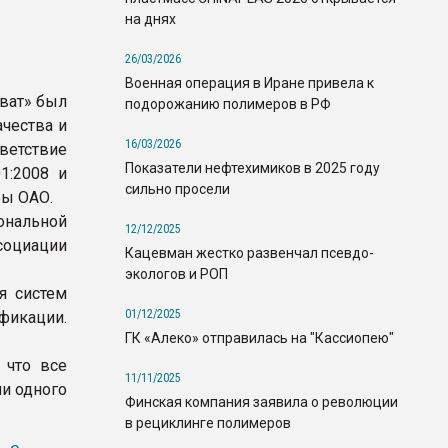
на днях
26/03/2026
Военная операция в Иране привела к
ават» был
подорожанию полимеров в РФ
чества и
16/03/2026
ветствие
Показатели нефтехимиков в 2025 году
1:2008 и
сильно просели
бы ОАО.
нальной
12/12/2025
социации
Кацевман жестко развенчал псевдо-
экологов и РОП
я систем
01/12/2025
фикации.
ГК «Алеко» отправилась на "Кассиопею"
 что все
11/11/2025
и одного
Финская компания заявила о революции
в рециклинге полимеров