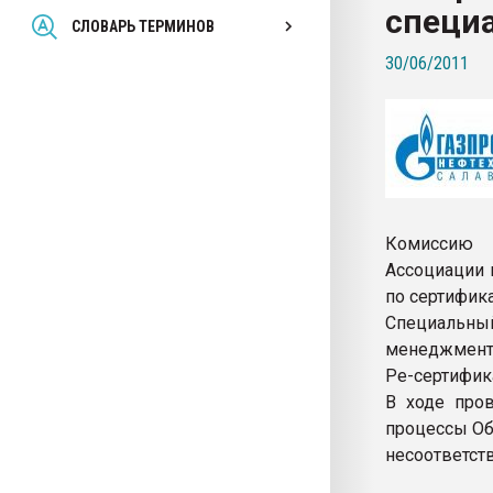
специ
Всё, что касается выду
СЛОВАРЬ ТЕРМИНОВ
бутылок
30/06/2011
ПЕРЕЙТИ НА 
Комиссию 
Ассоциации 
по сертифика
Специальный
менеджмента
Ре-сертифик
В ходе пров
процессы Об
несоответств