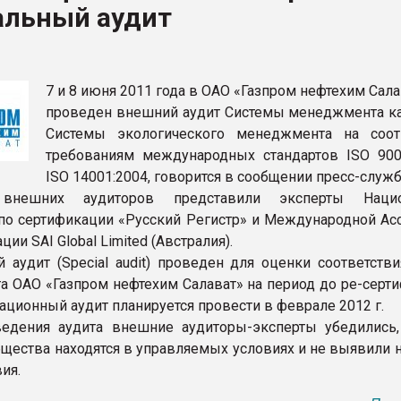
альный аудит
ва ПЭТ
ФОРУМ
7 и 8 июня 2011 года в ОАО «Газпром нефтехим Сал
проведен внешний аудит Системы менеджмента ка
Системы экологического менеджмента на соот
требованиям международных стандартов ISO 900
ISO 14001:2004, говорится в сообщении пресс-служ
внешних аудиторов представили эксперты Нацио
по сертификации «Русский Регистр» и Международной Ас
ции SAI Global Limited (Австралия).
 аудит (Special audit) проведен для оценки соответстви
 ОАО «Газпром нефтехим Салават» на период до ре-серти
ационный аудит планируется провести в феврале 2012 г.
едения аудита внешние аудиторы-эксперты убедились,
щества находятся в управляемых условиях и не выявили н
ия.