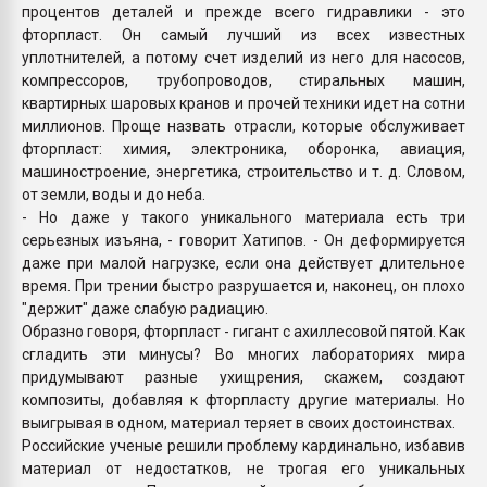
процентов деталей и прежде всего гидравлики - это
фторпласт. Он самый лучший из всех известных
уплотнителей, а потому счет изделий из него для насосов,
компрессоров, трубопроводов, стиральных машин,
квартирных шаровых кранов и прочей техники идет на сотни
миллионов. Проще назвать отрасли, которые обслуживает
фторпласт: химия, электроника, оборонка, авиация,
машиностроение, энергетика, строительство и т. д. Словом,
от земли, воды и до неба.
- Но даже у такого уникального материала есть три
серьезных изъяна, - говорит Хатипов. - Он деформируется
даже при малой нагрузке, если она действует длительное
время. При трении быстро разрушается и, наконец, он плохо
"держит" даже слабую радиацию.
Образно говоря, фторпласт - гигант с ахиллесовой пятой. Как
сгладить эти минусы? Во многих лабораториях мира
придумывают разные ухищрения, скажем, создают
композиты, добавляя к фторпласту другие материалы. Но
выигрывая в одном, материал теряет в своих достоинствах.
Российские ученые решили проблему кардинально, избавив
материал от недостатков, не трогая его уникальных