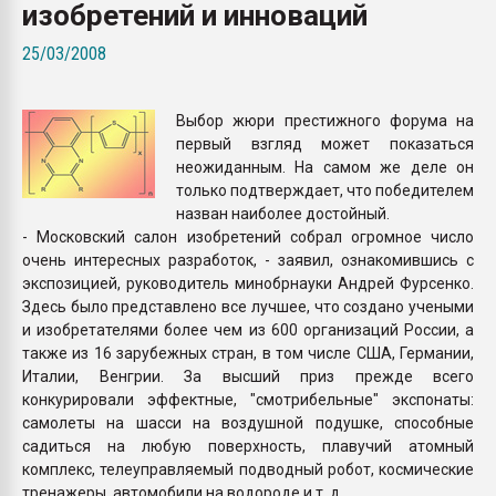
изобретений и инноваций
Armaloy PC/ABS-1IM че
25/03/2008
ПЕРЕЙТИ НА 
Выбор жюри престижного форума на
первый взгляд может показаться
неожиданным. На самом же деле он
только подтверждает, что победителем
назван наиболее достойный.
- Московский салон изобретений собрал огромное число
очень интересных разработок, - заявил, ознакомившись с
экспозицией, руководитель минобрнауки Андрей Фурсенко.
Здесь было представлено все лучшее, что создано учеными
и изобретателями более чем из 600 организаций России, а
также из 16 зарубежных стран, в том числе США, Германии,
Италии, Венгрии. За высший приз прежде всего
конкурировали эффектные, "смотрибельные" экспонаты:
самолеты на шасси на воздушной подушке, способные
садиться на любую поверхность, плавучий атомный
комплекс, телеуправляемый подводный робот, космические
тренажеры, автомобили на водороде и т. д.