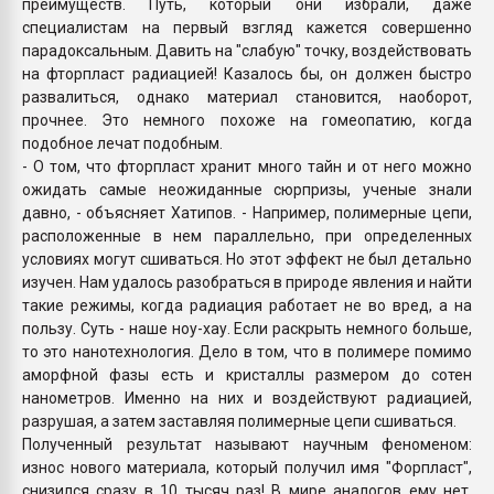
преимуществ. Путь, который они избрали, даже
специалистам на первый взгляд кажется совершенно
парадоксальным. Давить на "слабую" точку, воздействовать
на фторпласт радиацией! Казалось бы, он должен быстро
развалиться, однако материал становится, наоборот,
прочнее. Это немного похоже на гомеопатию, когда
подобное лечат подобным.
- О том, что фторпласт хранит много тайн и от него можно
ожидать самые неожиданные сюрпризы, ученые знали
давно, - объясняет Хатипов. - Например, полимерные цепи,
расположенные в нем параллельно, при определенных
условиях могут сшиваться. Но этот эффект не был детально
изучен. Нам удалось разобраться в природе явления и найти
такие режимы, когда радиация работает не во вред, а на
пользу. Суть - наше ноу-хау. Если раскрыть немного больше,
то это нанотехнология. Дело в том, что в полимере помимо
аморфной фазы есть и кристаллы размером до сотен
нанометров. Именно на них и воздействуют радиацией,
разрушая, а затем заставляя полимерные цепи сшиваться.
Полученный результат называют научным феноменом:
износ нового материала, который получил имя "Форпласт",
снизился сразу в 10 тысяч раз! В мире аналогов ему нет.