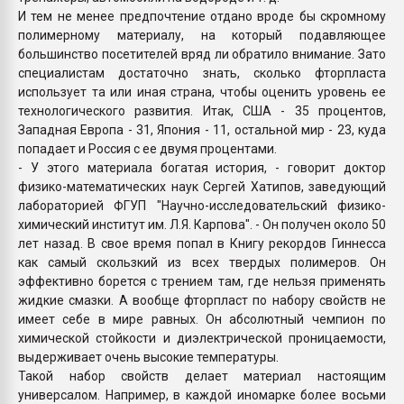
И тем не менее предпочтение отдано вроде бы скромному
полимерному материалу, на который подавляющее
большинство посетителей вряд ли обратило внимание. Зато
специалистам достаточно знать, сколько фторпласта
использует та или иная страна, чтобы оценить уровень ее
технологического развития. Итак, США - 35 процентов,
Западная Европа - 31, Япония - 11, остальной мир - 23, куда
попадает и Россия с ее двумя процентами.
- У этого материала богатая история, - говорит доктор
физико-математических наук Сергей Хатипов, заведующий
лабораторией ФГУП "Научно-исследовательский физико-
химический институт им. Л.Я. Карпова". - Он получен около 50
лет назад. В свое время попал в Книгу рекордов Гиннесса
как самый скользкий из всех твердых полимеров. Он
эффективно борется с трением там, где нельзя применять
жидкие смазки. А вообще фторпласт по набору свойств не
имеет себе в мире равных. Он абсолютный чемпион по
химической стойкости и диэлектрической проницаемости,
выдерживает очень высокие температуры.
Такой набор свойств делает материал настоящим
универсалом. Например, в каждой иномарке более восьми