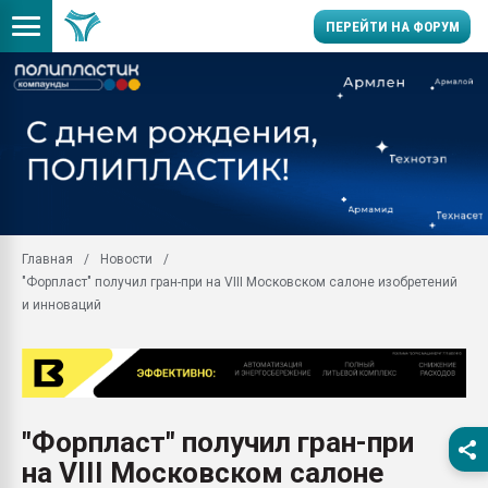
ПЕРЕЙТИ НА ФОРУМ
Помощь в подборе мат
Вакуум-формовочные 
ближайшее подмосковье
Подмосковье, Москва
28.07.2026 Автоматиза
первый план в перераб
Главная
Новости
пластмасс
"Форпласт" получил гран-при на VIII Московском салоне изобретений
28.07.2026 "Техноникол
и инноваций
ситуацией на строител
Всё, что касается выду
бутылок
Материал поверхности 
вакуумного формовани
"Форпласт" получил гран-при
на VIII Московском салоне
Продам отходы Компо
поликарбоната и АБС-п