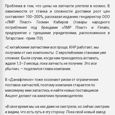
Проблема в том, что цены на запчасти улетели в космос. В
зависимости от станка и сложности доставки рост цен
составляет 100–200%, рассказал изданию гендиректор ООО
«ЛМР Пласт» Госман Кабиров (
товары народного
потребления под брендами
«ЛМР Пласт»
и
Fimako,
предприятие с турецкими учредителями, расположенное в
Татарстане
- прим. ПЭ).
«С китайскими запчастями все проще, КНР работает, мы
получаем от них компоненты. С европейскими станками уже
сложнее. Были случаи, когда нам приходилось вставать,
ждали 1,5–3 месяца, пока запчасть не получим. Это все
убытки»,
— поделился глава компании.
В «Данафлексе» тоже осознают риски от ограничения
поставок запчастей, поэтому компания старается по
максимуму ими запастись и найти новых поставщиков.
Акцент делают на азиатских производителях.
«В свое время мы на них даже не смотрели, но сейчас смотрим
и видим, что есть путь в эту сторону. Пока свой новый завод