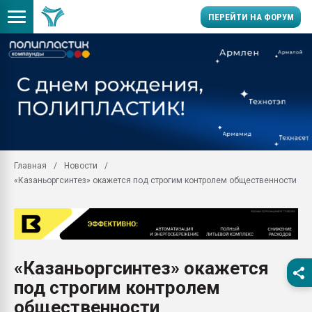
ПЕРЕЙТИ НА ФОРУМ
Вакуум-формовочные 
ближайшее подмосковье
Подмосковье, Москва
28.07.2026 Автоматиза
первый план в перераб
пластмасс
Главная
Новости
28.07.2026 "Техноникол
«Казаньоргсинтез» окажется под строгим контролем общественности
ситуацией на строител
Всё, что касается выду
бутылок
Материал поверхности 
вакуумного формовани
«Казаньоргсинтез» окажется
Продам отходы Компо
под строгим контролем
поликарбоната и АБС-п
Armaloy PC/ABS-1IM че
общественности