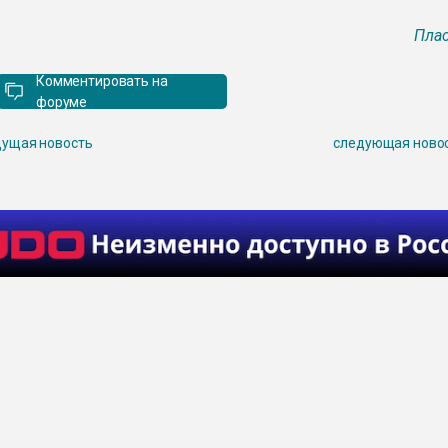
Плас
Комментировать на
форуме
ущая новость
следующая ново