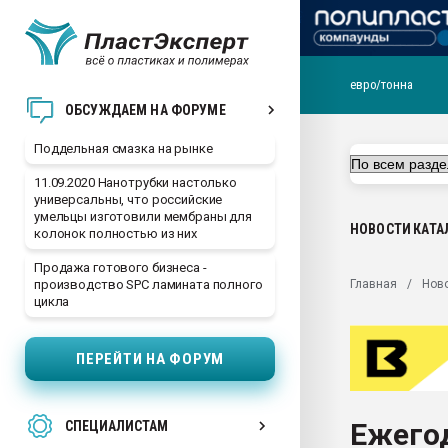
евро/тонна
Помощь в подборе мат
ОБСУЖДАЕМ НА ФОРУМЕ
Вакуум-формовочные 
Поддельная смазка на рынке
ближайшее подмосковье
Подмосковье, Москва
11.09.2020 Нанотрубки настолько
универсальны, что российские
28.07.2026 Автоматиза
умельцы изготовили мембраны для
первый план в перераб
НОВОСТИ
КАТА
колонок полностью из них
пластмасс
Продажа готового бизнеса -
28.07.2026 "Техноникол
Главная
Нов
производство SPC ламината полного
ситуацией на строител
цикла
Всё, что касается выду
бутылок
ПЕРЕЙТИ НА ФОРУМ
Материал поверхности 
вакуумного формовани
Ежего
СПЕЦИАЛИСТАМ
Продам отходы Компо
поликарбоната и АБС-п