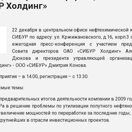
Р Холдинг»
рный цвет
ФОРУМ
22 декабря в центральном офисе нефтехимической 
СИБУР по адресу: ул. Кржижановского, д.16, корп.3 
ежегодная пресс-конференция c участием пред
Совета директоров ОАО «СИБУР Холдинг» Але
Дюкова и президента управляющей организа
инг» - ООО «СИБУР» Дмитрия Конова.
риятия – в 14.00, регистрация – с 13.30.
емые темы:
предварительных итогов деятельности компании в 2009 го
а в решение проблемы по утилизации попутного нефтяног
увеличение мощностей по переработке за последние годы;
крупнейших в отрасли инвестиционных проектов.