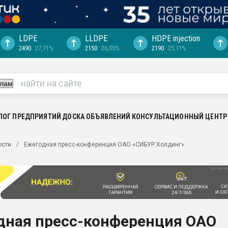
LDPE
LLDPE
HDPE injection
2490
27,71%
2150
26,05%
2190
25,11%
ериала
машины:
, с.-в.
ция выходит на
отке
ЛОГ ПРЕДПРИЯТИЙ
ДОСКА ОБЪЯВЛЕНИЙ
КОНСУЛЬТАЦИОННЫЙ ЦЕНТР
ь" довольна
ости
Ежегодная пресс-конференция ОАО «СИБУР Холдинг»
ьном рынке
ва ПЭТ
пуансона для
я
дная пресс-конференция ОАО
зиция
ластика