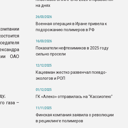
на днях
26/03/2026
Военная операция в Иране привела к
компании
подорожанию полимеров в РФ
состоится
16/03/2026
седателя
Показатели нефтехимиков в 2025 году
ксандра
сильно просели
ции ОАО
12/12/2025
Кацевман жестко развенчал псевдо-
экологов и РОП
01/12/2025
ду;
ГК «Алеко» отправилась на "Кассиопею"
о газа –
11/11/2025
Финская компания заявила о революции
в рециклинге полимеров