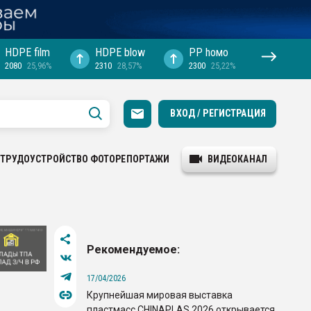
HDPE film
HDPE blow
PP hомо
2080
25,96%
2310
28,57%
2300
25,22%
ВХОД / РЕГИСТРАЦИЯ
ТРУДОУСТРОЙСТВО
ФОТОРЕПОРТАЖИ
ВИДЕОКАНАЛ
Рекомендуемое:
17/04/2026
Крупнейшая мировая выставка
пластмасс CHINAPLAS 2026 открывается