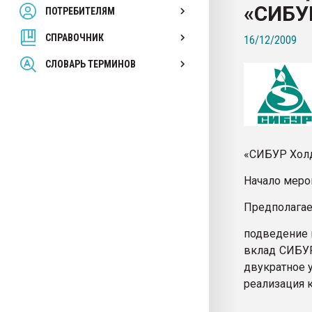
«СИБУ
ПОТРЕБИТЕЛЯМ
Armaloy PC/ABS-1IM че
СПРАВОЧНИК
16/12/2009
ПЕРЕЙТИ НА 
СЛОВАРЬ ТЕРМИНОВ
«СИБУР Холд
Начало мероп
Предполага
подведение 
вклад СИБУР
двукратное 
реализация 