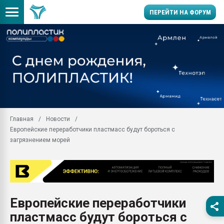
ПЕРЕЙТИ НА ФОРУМ
Продажа готового бизн
производство SPC лам
цикла
29.07.2026 ФРП помог 
заводу пластмасс" зах
ППЭ
Главная
Новости
Помощь в подборе мат
Европейские переработчики пластмасс будут бороться с
Вакуум-формовочные 
загрязнением морей
ближайшее подмосковье
Подмосковье, Москва
28.07.2026 Автоматиза
первый план в перераб
пластмасс
Европейские переработчики
28.07.2026 "Техноникол
пластмасс будут бороться с
ситуацией на строител