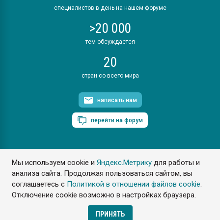
специалистов в день на нашем форуме
>20 000
тем обсуждается
20
стран со всего мира
написать нам
перейти на форум
Мы используем cookie и
Яндекс.Метрику
для работы и
ПластЭксперт © 2006. Все права защищены
анализа сайта. Продолжая пользоваться сайтом, вы
Разрешается копирование материалов сайта с обязательной
ссылкой на www.e-plastic.ru
соглашаетесь с
Политикой в отношении файлов cookie
.
Отключение cookie возможно в настройках браузера.
Разработка сайта
ПРИНЯТЬ