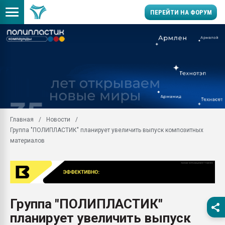
ПЕРЕЙТИ НА ФОРУМ
Продажа готового бизн
производство SPC лам
цикла
29.07.2026 ФРП помог 
заводу пластмасс" зах
ППЭ
Главная
Новости
Помощь в подборе мат
Группа "ПОЛИПЛАСТИК" планирует увеличить выпуск композитных
Вакуум-формовочные 
материалов
ближайшее подмосковье
Подмосковье, Москва
28.07.2026 Автоматиза
первый план в перераб
пластмасс
Группа "ПОЛИПЛАСТИК"
28.07.2026 "Техноникол
планирует увеличить выпуск
ситуацией на строител